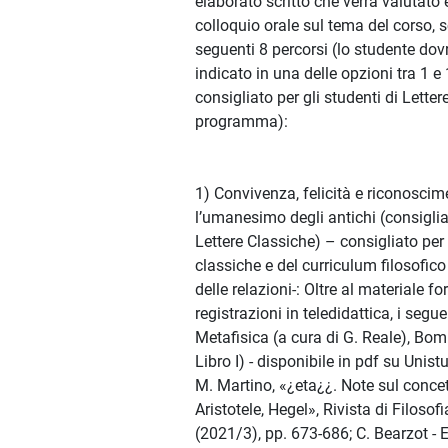
elaborato scritto che verrà valutato 
colloquio orale sul tema del corso, s
seguenti 8 percorsi (lo studente dovr
indicato in una delle opzioni tra 1 e
consigliato per gli studenti di Letter
programma):
1) Convivenza, felicità e riconosci
l’umanesimo degli antichi (consigliat
Lettere Classiche) – consigliato per 
classiche e del curriculum filosofico
delle relazioni-: Oltre al materiale f
registrazioni in teledidattica, i seguen
Metafisica (a cura di G. Reale), Bo
Libro I) - disponibile in pdf su Unis
M. Martino, «¿eta¿¿. Note sul concet
Aristotele, Hegel», Rivista di Filosof
(2021/3), pp. 673-686; C. Bearzot - E