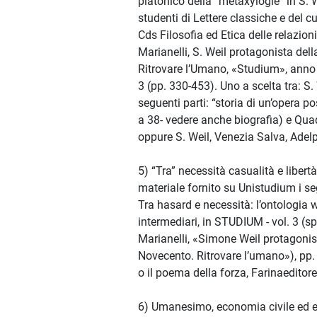
platonico della “metaxylogie” in S. 
studenti di Lettere classiche e del cu
Cds Filosofia ed Etica delle relazioni
Marianelli, S. Weil protagonista della
Ritrovare l’Umano, «Studium», anno 
3 (pp. 330-453). Uno a scelta tra: S. 
seguenti parti: “storia di un’opera p
a 38- vedere anche biografia) e Qua
oppure S. Weil, Venezia Salva, Adel
5) “Tra” necessità casualità e libert
materiale fornito su Unistudium i seg
Tra hasard e necessità: l’ontologia 
intermediari, in STUDIUM - vol. 3 (sp
Marianelli, «Simone Weil protagonist
Novecento. Ritrovare l’umano»), pp. 3
o il poema della forza, Farinaeditore,
6) Umanesimo, economia civile ed es