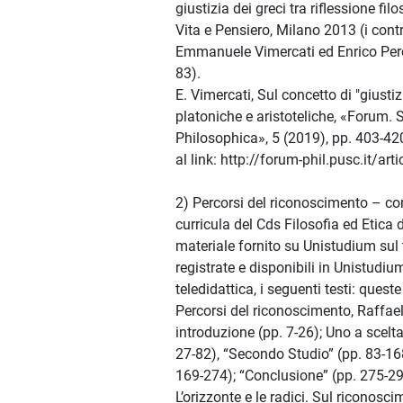
giustizia dei greci tra riflessione fil
Vita e Pensiero, Milano 2013 (i cont
Emmanuele Vimercati ed Enrico Perol
83).
E. Vimercati, Sul concetto di "giustiz
platoniche e aristoteliche, «Forum.
Philosophica», 5 (2019), pp. 403-420 
al link: http://forum-phil.pusc.it/art
2) Percorsi del riconoscimento – cons
curricula del Cds Filosofia ed Etica de
materiale fornito su Unistudium sul 
registrate e disponibili in Unistudiu
teledidattica, i seguenti testi: queste 
Percorsi del riconoscimento, Raffae
introduzione (pp. 7-26); Uno a scelta
27-82), “Secondo Studio” (pp. 83-168
169-274); “Conclusione” (pp. 275-290
L’orizzonte e le radici. Sul riconosc