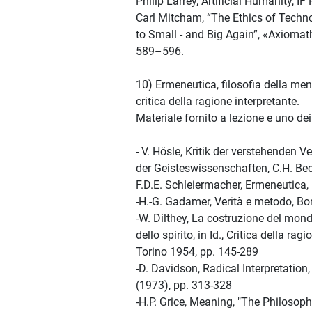
Philip Larrey, Artificial Humanity, IF
Carl Mitcham, “The Ethics of Techn
to Small - and Big Again”, «Axiomath
589–596.
10) Ermeneutica, filosofia della me
critica della ragione interpretante.
Materiale fornito a lezione e uno dei
- V. Hösle, Kritik der verstehenden 
der Geisteswissenschaften, C.H. B
F.D.E. Schleiermacher, Ermeneutica
-H.-G. Gadamer, Verità e metodo, B
-W. Dilthey, La costruzione del mond
dello spirito, in Id., Critica della rag
Torino 1954, pp. 145-289
-D. Davidson, Radical Interpretation, 
(1973), pp. 313-328
-H.P. Grice, Meaning, "The Philosoph