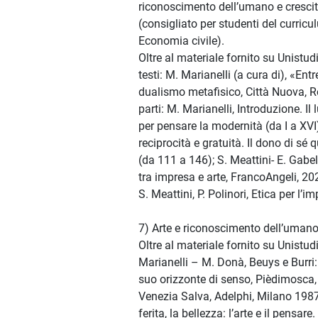
riconoscimento dell’umano e crescit
(consigliato per studenti del curricu
Economia civile).
Oltre al materiale fornito su Unistud
testi: M. Marianelli (a cura di), «Entr
dualismo metafisico, Città Nuova, 
parti: M. Marianelli, Introduzione. Il 
per pensare la modernità (da I a XVI)
reciprocità e gratuità. Il dono di sé 
(da 111 a 146); S. Meattini- E. Gabell
tra impresa e arte, FrancoAngeli, 202
S. Meattini, P. Polinori, Etica per l’
7) Arte e riconoscimento dell’uman
Oltre al materiale fornito su Unistu
Marianelli – M. Donà, Beuys e Burri
suo orizzonte di senso, Pièdimosca, 
Venezia Salva, Adelphi, Milano 1987;
ferita, la bellezza: l’arte e il pensare.