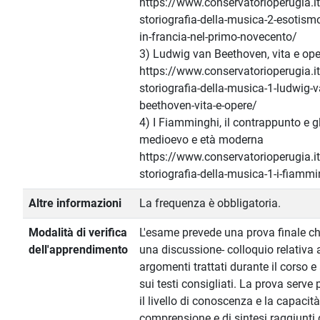
https://www.conservatorioperugia.it/
storiografia-della-musica-2-esotismo-
in-francia-nel-primo-novecento/
3) Ludwig van Beethoven, vita e ope
https://www.conservatorioperugia.it/
storiografia-della-musica-1-ludwig-v
beethoven-vita-e-opere/
4) I Fiamminghi, il contrappunto e gli
medioevo e età moderna
https://www.conservatorioperugia.it/
storiografia-della-musica-1-i-fiammi
Altre informazioni
La frequenza è obbligatoria.
Modalità di verifica
L'esame prevede una prova finale ch
dell'apprendimento
una discussione- colloquio relativa 
argomenti trattati durante il corso e
sui testi consigliati. La prova serve 
il livello di conoscenza e la capacità
comprensione e di sintesi raggiunti 