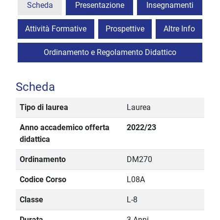
Scheda
Presentazione
Insegnamenti
Attività Formative
Prospettive
Altre Info
Ordinamento e Regolamento Didattico
Scheda
Tipo di laurea
Laurea
Anno accademico offerta
2022/23
didattica
Ordinamento
DM270
Codice Corso
L08A
Classe
L-8
Durata
3 Anni