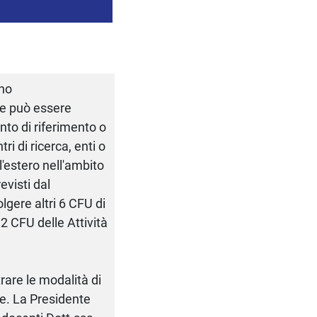
rno
he può essere
ento di riferimento o
ri di ricerca, enti o
l'estero nell'ambito
evisti dal
gere altri 6 CFU di
12 CFU delle Attività
trare le modalità di
re. La Presidente