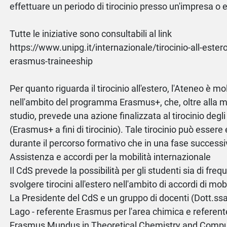
effettuare un periodo di tirocinio presso un'impresa o 
Tutte le iniziative sono consultabili al link
https://www.unipg.it/internazionale/tirocinio-all-este
erasmus-traineeship
Per quanto riguarda il tirocinio all'estero, l'Ateneo è mo
nell'ambito del programma Erasmus+, che, oltre alla mob
studio, prevede una azione finalizzata al tirocinio degli
(Erasmus+ a fini di tirocinio). Tale tirocinio può essere 
durante il percorso formativo che in una fase successiv
Assistenza e accordi per la mobilità internazionale
Il CdS prevede la possibilità per gli studenti sia di freq
svolgere tirocini all'estero nell'ambito di accordi di mob
La Presidente del CdS e un gruppo di docenti (Dott.ss
Lago - referente Erasmus per l'area chimica e referen
Erasmus Mundus in Theoretical Chemistry and Comput