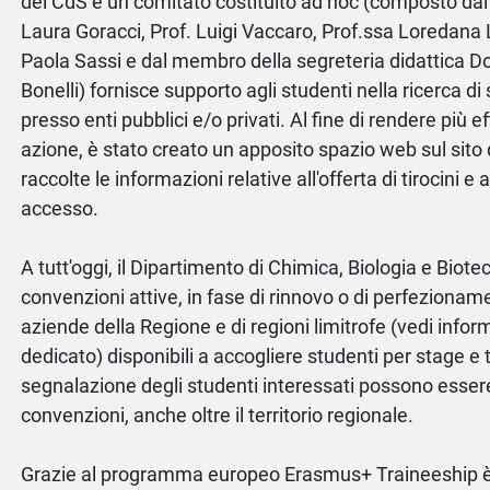
del CdS e un comitato costituito ad hoc (composto dai
Laura Goracci, Prof. Luigi Vaccaro, Prof.ssa Loredana L
Paola Sassi e dal membro della segreteria didattica D
Bonelli) fornisce supporto agli studenti nella ricerca di 
presso enti pubblici e/o privati. Al fine di rendere più 
azione, è stato creato un apposito spazio web sul sito 
raccolte le informazioni relative all'offerta di tirocini e 
accesso.
A tutt'oggi, il Dipartimento di Chimica, Biologia e Biot
convenzioni attive, in fase di rinnovo o di perfezionam
aziende della Regione e di regioni limitrofe (vedi infor
dedicato) disponibili a accogliere studenti per stage e t
segnalazione degli studenti interessati possono essere 
convenzioni, anche oltre il territorio regionale.
Grazie al programma europeo Erasmus+ Traineeship è