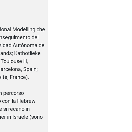
ional Modelling che
onseguimento del
ersidad Autónoma de
lands; Kathotlieke
Toulouse lll,
Barcelona, Spain;
sité, France).
un percorso
lo con la Hebrew
e si recano in
er in Israele (sono