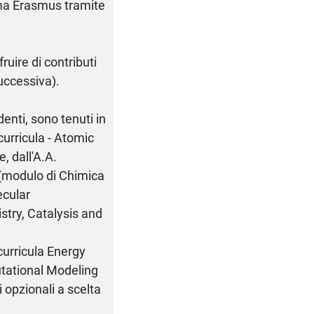
ma Erasmus tramite
ruire di contributi
successiva).
denti, sono tenuti in
 curricula - Atomic
, dall'A.A.
 (modulo di Chimica
ecular
try, Catalysis and
curricula Energy
utational Modeling
i opzionali a scelta