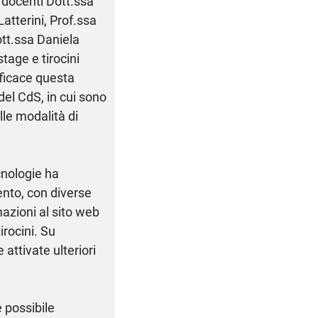
 docenti Dott.ssa
atterini, Prof.ssa
ott.ssa Daniela
stage e tirocini
efficace questa
del CdS, in cui sono
alle modalità di
ecnologie ha
ento, con diverse
mazioni al sito web
irocini. Su
attivate ulteriori
 possibile