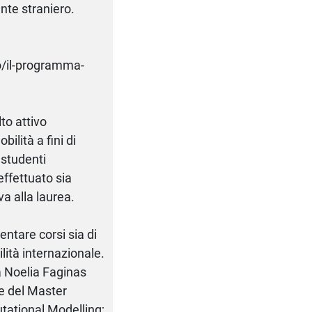
ente straniero.
ro/il-programma-
lto attivo
ilità a fini di
 studenti
effettuato sia
a alla laurea.
uentare corsi sia di
ilità internazionale.
a Noelia Faginas
te del Master
ational Modelling;