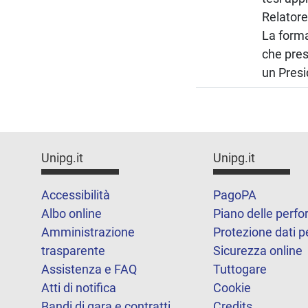
Relatore
La forma
che pres
un Pres
Unipg.it
Unipg.it
Accessibilità
PagoPA
Albo online
Piano delle perf
Amministrazione
Protezione dati p
trasparente
Sicurezza online
Assistenza e FAQ
Tuttogare
Atti di notifica
Cookie
Bandi di gara e contratti
Credits