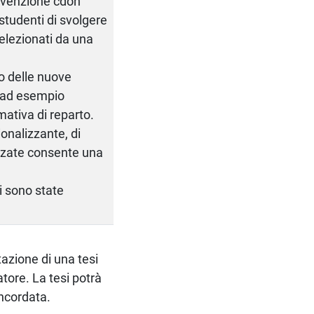
onvenzione cdon
 studenti di svolgere
selezionati da una
o delle nuove
 (ad esempio
rmativa di reparto.
ionalizzante, di
anzate consente una
i sono state
azione di una tesi
atore. La tesi potrà
ncordata.