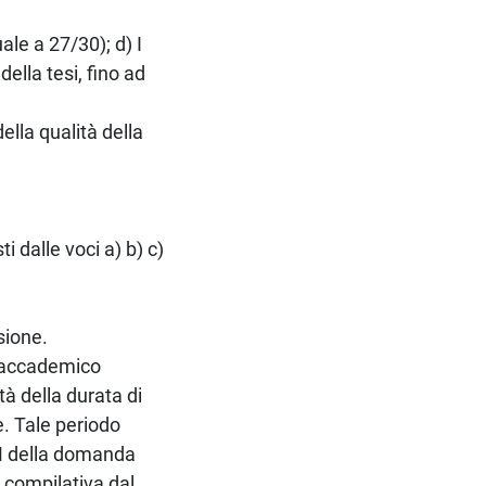
ale a 27/30); d) I
ella tesi, fino ad
lla qualità della
 dalle voci a) b) c)
sione.
ro accademico
tà della durata di
e. Tale periodo
LM della domanda
 compilativa dal