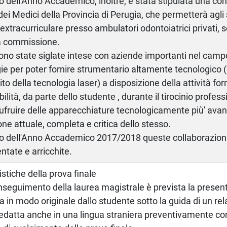
o dell'Anno Accademico, inoltre, è stata stipulata una c
 dei Medici della Provincia di Perugia, che permetterà agli
o extracurriculare presso ambulatori odontoiatrici privati, 
à commissione.
sono state siglate intese con aziende importanti nel camp
ie per poter fornire strumentario altamente tecnologico
ito della tecnologia laser) a disposizione della attività fo
ilità, da parte dello studente , durante il tirocinio profess
ufruire delle apparecchiature tecnologicamente più' av
ne attuale, completa e critica dello stesso.
o dell'Anno Accademico 2017/2018 queste collaborazion
tate e arricchite.
istiche della prova finale
onseguimento della laurea magistrale è prevista la present
a in modo originale dallo studente sotto la guida di un rel
edatta anche in una lingua straniera preventivamente co