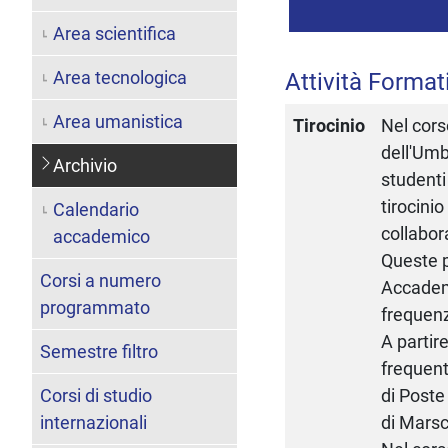
Area scientifica
Area tecnologica
Attività Format
Area umanistica
Tirocinio
Nel cors
dell'Umb
Archivio
studenti
tirocini
Calendario
collabor
accademico
Queste p
Corsi a numero
Accademi
programmato
frequenz
A partir
Semestre filtro
frequent
Corsi di studio
di Poste
internazionali
di Marsc