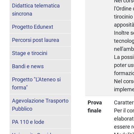
Nel cors
Didattica telematica
l'Ordine
sincrona
tirocini
apposit
Progetto Edunext
Inoltre 
Percorsi post laurea
tecnolog
nell'amb
Stage e tirocini
La possib
poter us
Bandi e news
formazio
Progetto "L'Ateneo si
Nel cors
forma"
implemen
Agevolazione Trasporto
Prova
Caratter
Pubblico
finale
Per il c
elaborat
PA 110 e lode
essere r