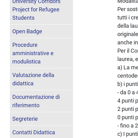
Modalità
University Corridors
Per sost
Project for Refugee
tutti i c
Students
della la
Open Badge
original
anche in
Procedure
Per il C
amministrative e
laurea, 
modulistica
a) La me
Valutazione della
centode
didattica
b) i punt
- da 0 a 
Documentazione di
4 punti 
riferimento
2 punti 
0 punti 
Segreterie
- fino a 
Contatti Didattica
c) I pun