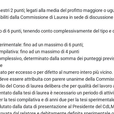
stri 2 punti; legati alla media del profitto maggiore o ugu
abiliti dalla Commissione di Laurea in sede di discussione d
di 6 punti, tenendo conto complessivamente del tipo e de
perimentale: fino ad un massimo di 6 punti;
ompilativa: fino ad un massimo di 4 punti
complessivo, determinato dalla somma dei punteggi previsti
ne
ato per eccesso o per difetto al numero intero più vicino.
deve essere attribuita con parere unanime della Commis
glio del Corso di laurea delibera che per qualità del lavo
ntato dalla tesi di laurea è necessario un periodo di attivi
er la tesi compilativa e di anni due per la tesi sperimental
lutato dalla data di presentazione al Presidente del Cd
rovata dal relatore e debitamente definita sperimentale o