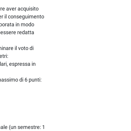
rre aver acquisito
 Per il conseguimento
laborata in modo
à essere redatta
inare il voto di
tri:
ari, espressa in
 massimo di 6 punti:
nale (un semestre: 1