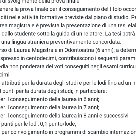
 di svolgimento della prova finale
enere la prova finale per il conseguimento del titolo occo
rediti nelle attività formative previste dal piano di studio.
urea magistrale è prevista la presentazione di una tesi e
e dallo studente sotto la guida di un relatore. La tesi potr
 una lingua straniera preventivamente concordata.
orso di Laurea Magistrale in Odontoiatria (6 anni), a determ
espresso in centodecimi, contribuiscono i seguenti parame
dia non ponderata dei voti conseguiti negli esami curricul
cimi;
i attributi per la durata degli studi e per le lodi fino ad un
4 punti per la durata degli studi; in particolare:
per il conseguimento della laurea in 6 anni;
per il conseguimento della laurea in 7 anni;
per il conseguimento della laurea in 8 anni e successivi;
2 punti per le lodi: 0,1 punto/lode;
ti per coinvolgimento in programmi di scambio internazio