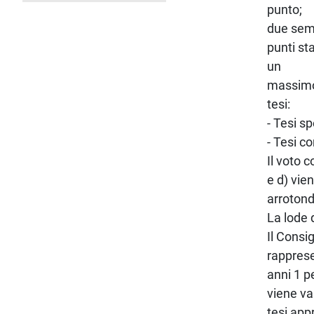
punto;
due seme
punti st
un
massimo 
tesi:
- Tesi s
- Tesi c
Il voto 
e d) vie
arrotond
La lode 
Il Consi
rapprese
anni 1 p
viene va
tesi app