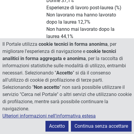
Donne 37,1%
Esperienze di lavoro post-laurea (%)
Non lavorano ma hanno lavorato
dopo la laurea 12,7%
Non hanno mai lavorato dopo la
laurea 44,1%
Il Portale utilizza
cookie tecnici in forma anonima
, per
Le percentuali sopra riportate
migliorare l'esperienza di navigazione e
cookie tecnici
conservano la storicità dei dai
analitici in forma aggregata e anonima
, per la raccolta di
occupazionali dall'anno 2011
informazioni statistiche sulle modalità di utilizzo, entrambi
all'anno 2022
necessari. Selezionando "
Accetto
" si dà il consenso
all'utilizzo di cookie di profilazione di terze parti.
Facendo un'analisi si può notare
Selezionando "
Non accetto
" non sarà possibile utilizzare il
come la percentuale media degli
servizio "Cerca nel Portale" o altri servizi che utilizzano cookie
occupati ad un anno dalla laurea
di profilazione, mentre sarà possibile continuare la
dal (2011 al 2022) è di circa il 50%.
navigazione.
Ulteriori informazioni nell'informativa estesa
In allegato il file con le percentuali.
Accetto
Continua senza accettare