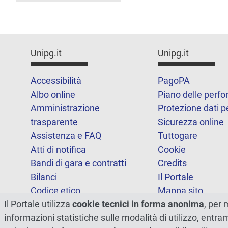
Unipg.it
Unipg.it
Accessibilità
PagoPA
Albo online
Piano delle perf
Amministrazione
Protezione dati p
trasparente
Sicurezza online
Assistenza e FAQ
Tuttogare
Atti di notifica
Cookie
Bandi di gara e contratti
Credits
Bilanci
Il Portale
Codice etico
Mappa sito
Il Portale utilizza
cookie tecnici in forma anonima
, per 
FOIA
Statistiche
informazioni statistiche sulle modalità di utilizzo, entr
Note legali
Dichiarazione di