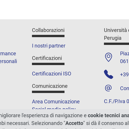
Collaborazioni
Università 
Perugia
I nostri partner
ormance
Piaz
Certificazioni
ersonali
061
Certificazioni ISO
+39
Comunicazione
Con
C.F./P.Iva
Area Comunicazione
Social media policy
migliorare l'esperienza di navigazione e
cookie tecnici an
Podcast
ambi necessari. Selezionando "
Accetto
" si dà il consenso al
Merchandising e shop