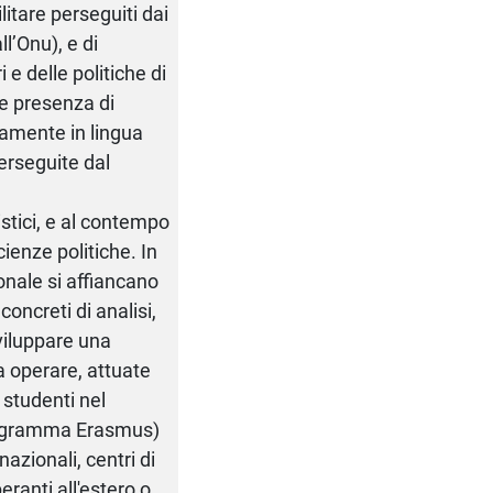
litare perseguiti dai
ll’Onu), e di
 e delle politiche di
te presenza di
ramente in lingua
perseguite dal
istici, e al contempo
ienze politiche. In
zionale si affiancano
oncreti di analisi,
viluppare una
a operare, attuate
 studenti nel
programma Erasmus)
azionali, centri di
ranti all'estero o