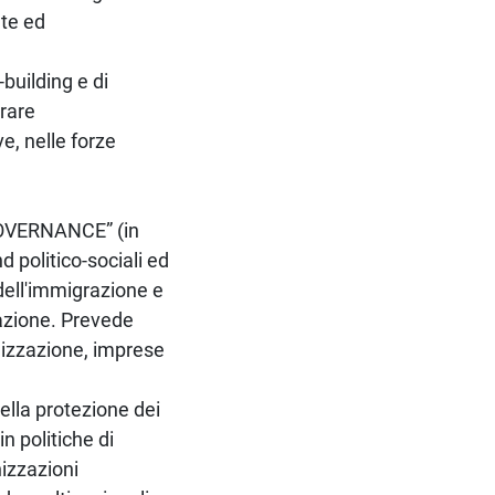
nte ed
e-building e di
erare
e, nelle forze
OVERNANCE” (in
d politico-sociali ed
 dell'immigrazione e
zazione. Prevede
lizzazione, imprese
nella protezione dei
in politiche di
nizzazioni