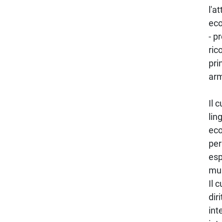
l'a
eco
- p
ric
pri
arm
Il
lin
eco
per
esp
mul
Il 
dir
int