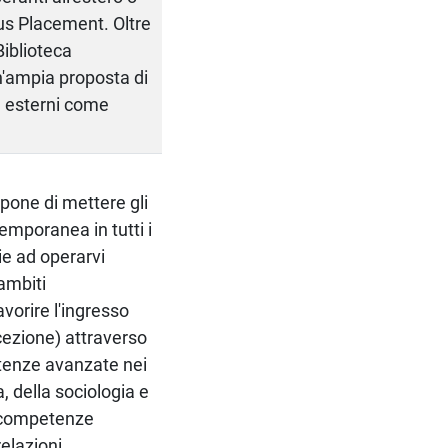
us Placement. Oltre
 Biblioteca
un'ampia proposta di
e esterni come
opone di mettere gli
temporanea in tutti i
ie ad operarvi
 ambiti
vorire l'ingresso
ccezione) attraverso
etenze avanzate nei
a, della sociologia e
re competenze
relazioni