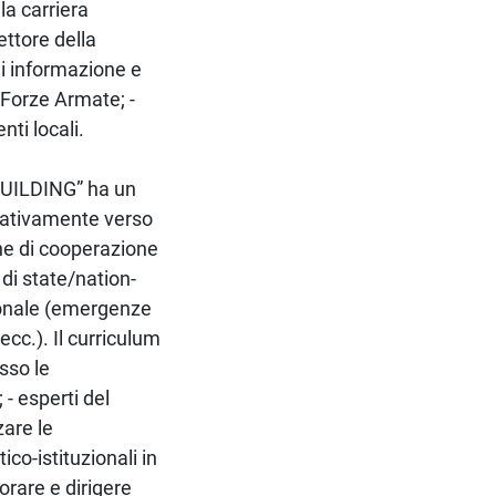
lla carriera
ettore della
 di informazione e
 Forze Armate; -
nti locali.
UILDING” ha un
erativamente verso
che di cooperazione
 di state/nation-
zionale (emergenze
 ecc.). Il curriculum
esso le
- esperti del
zare le
co-istituzionali in
borare e dirigere