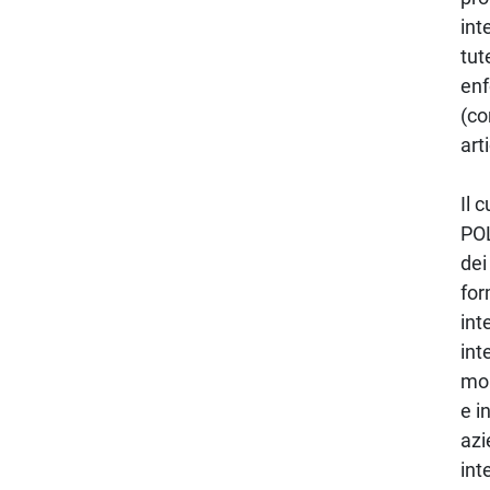
int
tut
enf
(co
art
Il 
POL
dei
for
int
int
mon
e i
azi
int