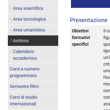
Area scientifica
Area tecnologica
Presentazione
Area umanistica
Obiettivi
Il 
formativi
fig
Archivio
specifici
qua
tip
Calendario
un'
accademico
cri
Corsi a numero
una
programmato
l'e
mec
Semestre filtro
com
Corsi di studio
con
internazionali
ava