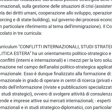
ernazionali, sulla gestione delle situazioni di crisi (assist
ela dei diritti umani, cooperazione allo sviluppo, operazio
orcing e di state-building), sul governo dei processi econo
n particolare riferimento al tema dell'immigrazione). Il C
icolato in tre curricula:
curriculum ''CONFLITTI INTERNAZIONALI, STUDI STRATEG
ITICA ESTERA” ha un orientamento politico-strategico e p
 conflitti (interni e internazionali) e i mezzi per la loro so
mazione nel campo dell'analisi politico-strategica applica
ernazionale. Esso è dunque finalizzato alla formazione di: - 
ernazionale in grado di operare in centri di ricerca (privati 
do dell'informazione (riviste e pubblicazioni specializzate
n studi strategici), ovvero di svolgere attività di consulenz
ende e imprese attive sui mercati internazionali; - esperti 
ernazionali e in studi strategico-diplomatici, con particolar