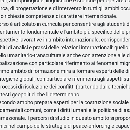
iali, antropologiche, linguistiche e storiche per operare co
erca, di progettazione e di intervento in tutti gli ambiti occ
o richieste competenze di carattere internazionale.
corso è articolato in curricula per consentire agli studenti d
rientamento fondamentale e l'ambito più specifico delle pr
spettive lavorative in ambito internazionale, corrisponden
iti di analisi e prassi delle relazioni internazionali: quello
llo umanitario-transculturale anche con attenzione alle 
balizzazione con particolare riferimento ai fenomeni migr
primo ambito di formazione mira a formare esperti delle d
ategiche globali, con particolare riferimenti agli aspetti stra
processi di risoluzione dei conflitti (partendo dalle tecniche
testi geopolitici che li determinano.
secondo ambito prepara esperti per la costruzione sociale 
damentali comuni, come i diritti umani e le politiche di a
ernazionale. I percorsi di studio in questo ambito si prop
nici nel campo delle strategie di peace-enforcing e capaci