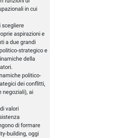
n funzioni di
upazionali in cui
i scegliere
oprie aspirazioni e
ti a due grandi
 politico-strategico e
dinamiche della
atori.
inamiche politico-
tegici dei conflitti,
 negoziali), ai
di valori
ssistenza
ongono di formare
ty-building, oggi