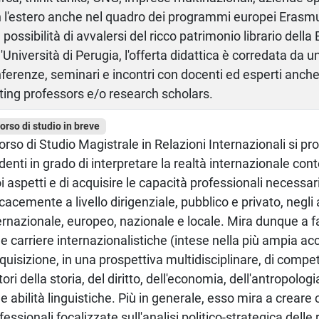
 l'estero anche nel quadro dei programmi europei Erasm
a possibilità di avvalersi del ricco patrimonio librario della
l'Università di Perugia, l'offerta didattica è corredata da 
ferenze, seminari e incontri con docenti ed esperti anch
iting professors e/o research scholars.
corso di studio in breve
Corso di Studio Magistrale in Relazioni Internazionali si pr
denti in grado di interpretare la realtà internazionale con
i aspetti e di acquisire le capacità professionali necessar
icacemente a livello dirigenziale, pubblico e privato, negli
ernazionale, europeo, nazionale e locale. Mira dunque a fa
le carriere internazionalistiche (intese nella più ampia a
cquisizione, in una prospettiva multidisciplinare, di comp
tori della storia, del diritto, dell'economia, dell'antropologi
le abilità linguistiche. Più in generale, esso mira a crea
fessionali focalizzate sull'analisi politico-strategica delle 