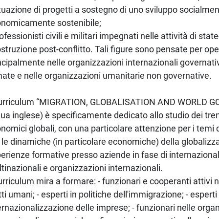
ttuazione di progetti a sostegno di uno sviluppo socialme
nomicamente sostenibile;
rofessionisti civili e militari impegnati nelle attività di stat
ostruzione post-conflitto. Tali figure sono pensate per op
ncipalmente nelle organizzazioni internazionali governativ
ate e nelle organizzazioni umanitarie non governative.
 curriculum “MIGRATION, GLOBALISATION AND WORLD G
gua inglese) è specificamente dedicato allo studio dei tren
nomici globali, con una particolare attenzione per i temi
 le dinamiche (in particolare economiche) della globaliz
erienze formative presso aziende in fase di internaziona
tinazionali e organizzazioni internazionali.
curriculum mira a formare: - funzionari e cooperanti attivi 
itti umani; - esperti in politiche dell'immigrazione; - esperti 
ernazionalizzazione delle imprese; - funzionari nelle orga