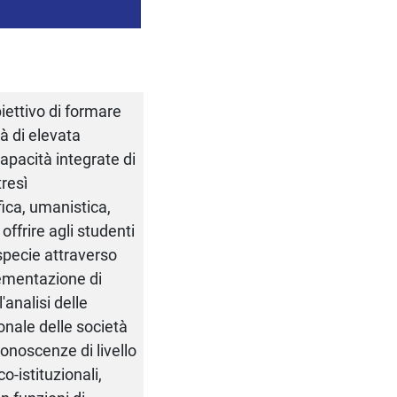
biettivo di formare
tà di elevata
capacità integrate di
tresì
fica, umanistica,
offrire agli studenti
(specie attraverso
plementazione di
analisi delle
nale delle società
onoscenze di livello
o-istituzionali,