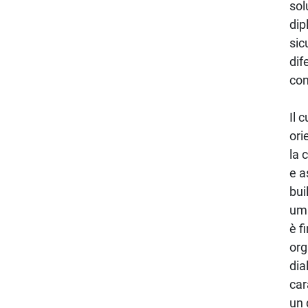
sol
dip
sic
dif
con
Il
ori
la 
e a
bui
uma
è f
org
dia
car
un 