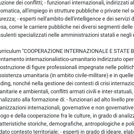
uzione dei conflitti; - funzionari internazionali, indirizzati a
lomatica, all'impiego in strutture pubbliche o private nel s
urezza; - esperti nell'ambito dell'intelligence e dei servizi
esa, come le carriere pubbliche nei diversi segmenti delle
sulenti specializzati nelle amministrazioni statali e negli e
 curriculum ''COOPERAZIONE INTERNAZIONALE E STATE B
entamento internazionalistico-umanitario indirizzato op
costruzione di figure professionali impegnate nelle politi
ssistenza umanitaria (in ambito civile-militare) e in quelle
lding, nonché nella gestione dei contesti di crisi interna
nitarie e ambientali, conflitti armati civili e inter-statuali,
inalizzato alla formazione di: - funzionari ad alto livello pr
anizzazioni internazionali, governative e non governative; 
logo e della cooperazione fra le culture, in grado di analiz
atteristiche storiche, demografiche, antropologiche e politi
dato contesto territoriale; - esperti in grado di ideare, ela