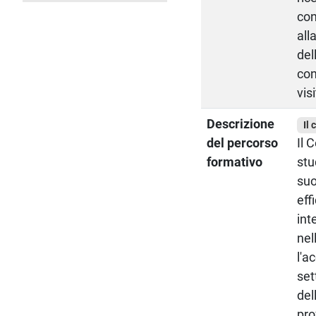
con
all
del
con
vis
Descrizione
Il 
del percorso
Il 
formativo
stu
suo
eff
int
nel
l'a
set
del
pro