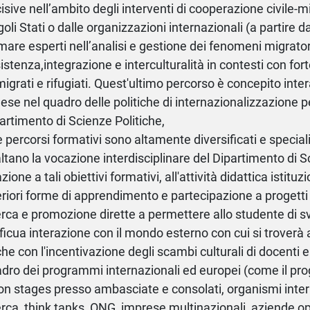
isive nell’ambito degli interventi di cooperazione civile-mi
goli Stati o dalle organizzazioni internazionali (a partire da
mare esperti nell’analisi e gestione dei fenomeni migratori
istenza,integrazione e interculturalità in contesti con for
igrati e rifugiati. Quest'ultimo percorso è concepito inte
lese nel quadro delle politiche di internazionalizzazione 
artimento di Scienze Politiche,
re percorsi formativi sono altamente diversificati e special
ltano la vocazione interdisciplinare del Dipartimento di Sc
azione a tali obiettivi formativi, all'attività didattica istitu
eriori forme di apprendimento e partecipazione a progetti c
erca e promozione dirette a permettere allo studente di s
ficua interazione con il mondo esterno con cui si troverà 
he con l'incentivazione degli scambi culturali di docenti e
dro dei programmi internazionali ed europei (come il 
on stages presso ambasciate e consolati, organismi intern
erca, think tanks, ONG, imprese multinazionali, aziende ope