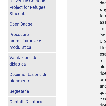
University Corridors
dec
Project for Refugee
sin
Students
for
ass
Open Badge
imm
Procedure
ing
amministrative e
Dip
modulistica
I t
esa
Valutazione della
rel
didattica
ult
ric
Documentazione di
pro
riferimento
anc
Segreterie
qua
e c
Contatti Didattica
ric