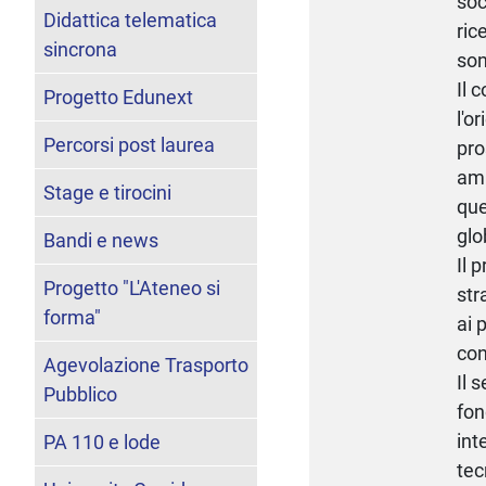
soc
Didattica telematica
ric
sincrona
son
Il 
Progetto Edunext
l'o
Percorsi post laurea
pro
amb
Stage e tirocini
que
glo
Bandi e news
Il 
Progetto "L'Ateneo si
str
forma"
ai 
con
Agevolazione Trasporto
Il 
Pubblico
fon
int
PA 110 e lode
tec