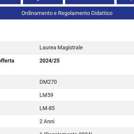
Ordinamento e Regolamento Didattico
Laurea Magistrale
fferta
2024/25
DM270
LM59
LM-85
2 Anni