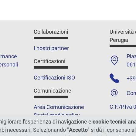
Collaborazioni
Università 
Perugia
I nostri partner
ormance
Piaz
Certificazioni
ersonali
061
Certificazioni ISO
+39
Comunicazione
Con
C.F./P.Iva
Area Comunicazione
Social media policy
migliorare l'esperienza di navigazione e
cookie tecnici an
Podcast
ambi necessari. Selezionando "
Accetto
" si dà il consenso al
Merchandising e shop