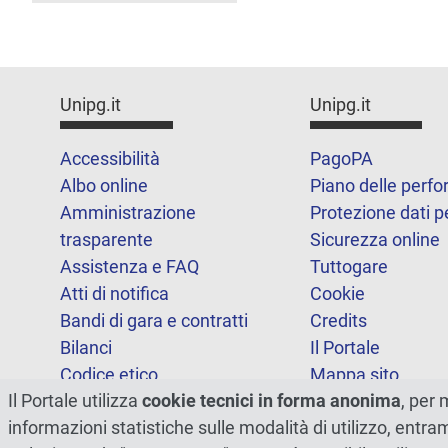
Unipg.it
Unipg.it
Accessibilità
PagoPA
Albo online
Piano delle perf
Amministrazione
Protezione dati p
trasparente
Sicurezza online
Assistenza e FAQ
Tuttogare
Atti di notifica
Cookie
Bandi di gara e contratti
Credits
Bilanci
Il Portale
Codice etico
Mappa sito
Il Portale utilizza
cookie tecnici in forma anonima
, per 
FOIA
Statistiche
informazioni statistiche sulle modalità di utilizzo, entr
Note legali
Dichiarazione di