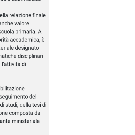
ella relazione finale
 anche valore
 scuola primaria. A
rità accademica, è
teriale designato
matiche disciplinari
'attività di
bilitazione
onseguimento del
i studi, della tesi di
sione composta da
tante ministeriale