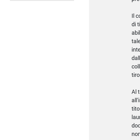
Il 
di 
abi
tal
int
dal
col
tir
Al 
all
tit
lau
doc
nom