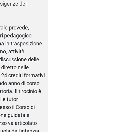
 esigenze del
trale prevede,
ori pedagogico-
ona la trasposizione
no, attività
 discussione delle
 diretto nelle
 24 crediti formativi
ondo anno di corso
ria. Il tirocinio è
i e tutor
esso il Corso di
ione guidata e
rso va articolato
uola dell'infanzia.