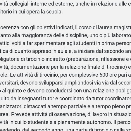
ività collegiali interne ed esterne, anche in relazione alle
ritorio in cui opera la scuola.
coerenza con gli obiettivi indicati, il corso di laurea magis
anto alla maggioranza delle discipline, uno o più laborat
attici volti a far sperimentare agli studenti in prima pers
tica di quanto appreso in aula e, a iniziare dal secondo an
ligatorie di tirocinio indiretto (preparazione, riflessione e
ività, documentazione per la relazione finale di tirocinio) e
ole. Le attività di tirocinio, per complessive 600 ore pari a
versitari, devono svilupparsi ampliandosi via via dal sec
o al quinto e devono concludersi con una relazione obbligato
uito da insegnanti tutor e coordinato da tutor coordinator
anizzatori distaccati a tempo parziale e a tempo pieno pr
rea. Prevede attività di osservazione, di lavoro in situaz
ività in cui lo studente sia pienamente autonomo. Il perco
vedendo, dal secondo anno, una parte di tirocinio nella sc