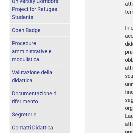
University Corridors
att
Project for Refugee
ter
Students
In 
Open Badge
acc
Procedure
did
amministrative e
pra
modulistica
obb
att
Valutazione della
scu
didattica
uni
fin
Documentazione di
seg
riferimento
org
Segreterie
Lau
att
Contatti Didattica
pre