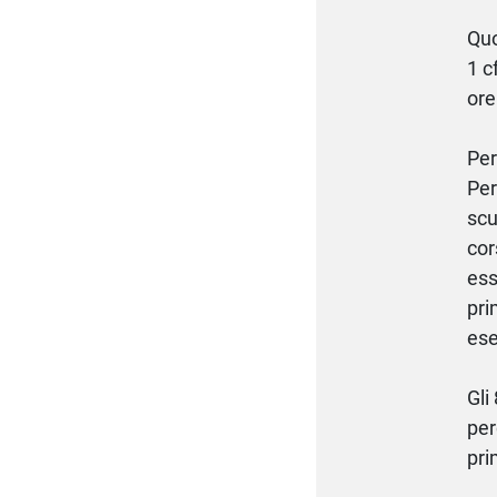
Quo
1 c
ore
Per
Per
scu
cor
ess
pri
ese
Gli
per
pri