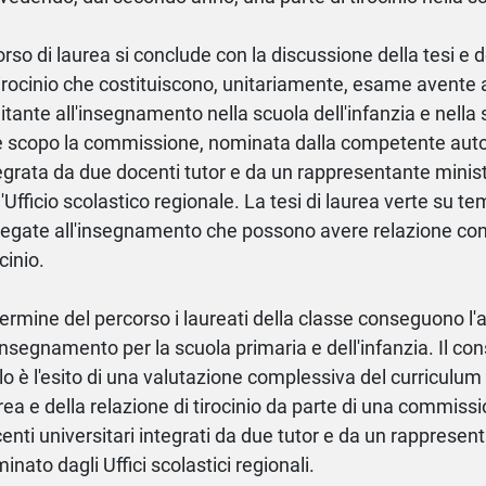
corso di laurea si conclude con la discussione della tesi e d
tirocinio che costituiscono, unitariamente, esame avente
litante all'insegnamento nella scuola dell'infanzia e nella
e scopo la commissione, nominata dalla competente auto
egrata da due docenti tutor e da un rappresentante minis
l'Ufficio scolastico regionale. La tesi di laurea verte su te
legate all'insegnamento che possono avere relazione con l
ocinio.
termine del percorso i laureati della classe conseguono l'a
'insegnamento per la scuola primaria e dell'infanzia. Il c
olo è l'esito di una valutazione complessiva del curriculum d
rea e della relazione di tirocinio da parte di una commis
enti universitari integrati da due tutor e da un rappresen
inato dagli Uffici scolastici regionali.