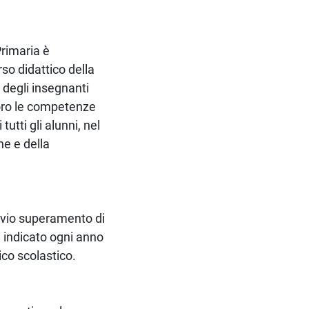
Primaria è
so didattico della
 degli insegnanti
loro le competenze
tutti gli alunni, nel
ne e della
evio superamento di
è indicato ogni anno
ico scolastico.