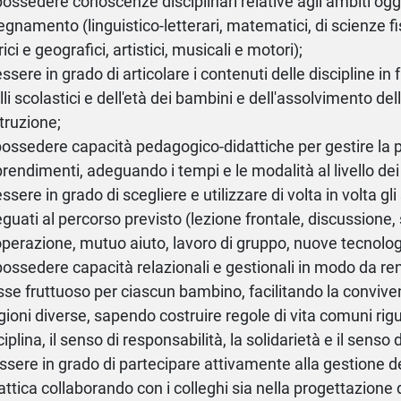
possedere conoscenze disciplinari relative agli ambiti ogg
egnamento (linguistico-letterari, matematici, di scienze fi
rici e geografici, artistici, musicali e motori);
essere in grado di articolare i contenuti delle discipline in
elli scolastici e dell'età dei bambini e dell'assolvimento del
struzione;
possedere capacità pedagogico-didattiche per gestire la 
rendimenti, adeguando i tempi e le modalità al livello dei 
essere in grado di scegliere e utilizzare di volta in volta gl
guati al percorso previsto (lezione frontale, discussione,
perazione, mutuo aiuto, lavoro di gruppo, nuove tecnolog
possedere capacità relazionali e gestionali in modo da rend
sse fruttuoso per ciascun bambino, facilitando la conviven
igioni diverse, sapendo costruire regole di vita comuni rig
ciplina, il senso di responsabilità, la solidarietà e il senso d
essere in grado di partecipare attivamente alla gestione de
attica collaborando con i colleghi sia nella progettazione d