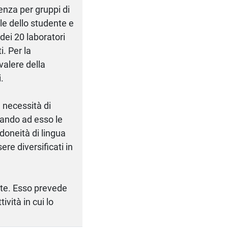
senza per gruppi di
le dello studente e
 dei 20 laboratori
i. Per la
valere della
.
a necessità di
idando ad esso le
idoneità di lingua
ere diversificati in
ente. Esso prevede
ività in cui lo