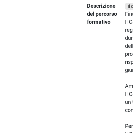
Descrizione
Il 
del percorso
Fin
formativo
Il 
reg
dur
del
pro
ris
giu
Am
Il 
un 
con
Per