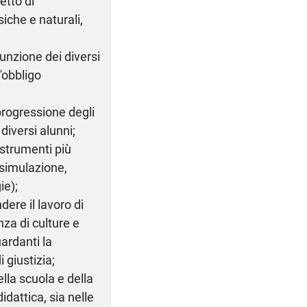
etto di
siche e naturali,
 funzione dei diversi
l'obbligo
progressione degli
diversi alunni;
i strumenti più
 simulazione,
ie);
ere il lavoro di
za di culture e
uardanti la
i giustizia;
lla scuola e della
idattica, sia nelle