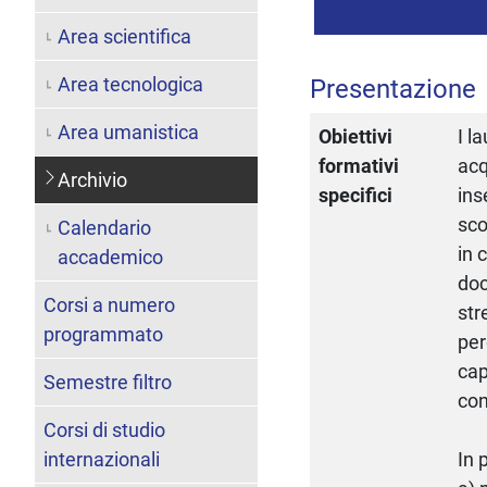
Area scientifica
Area tecnologica
Presentazione
Area umanistica
Obiettivi
I l
formativi
acq
Archivio
specifici
ins
sco
Calendario
in 
accademico
doc
Corsi a numero
str
programmato
per
cap
Semestre filtro
con
Corsi di studio
internazionali
In 