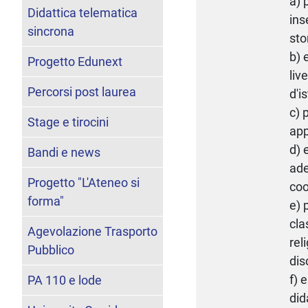
a) 
Didattica telematica
ins
sincrona
sto
b) 
Progetto Edunext
liv
Percorsi post laurea
d'i
c) 
Stage e tirocini
app
d) 
Bandi e news
ade
Progetto "L'Ateneo si
coo
forma"
e) 
cla
Agevolazione Trasporto
rel
Pubblico
dis
f) 
PA 110 e lode
did