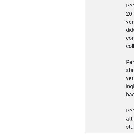
Per
20-
ver
did
con
col
Per
sta
ver
ing
bas
Per
att
stu