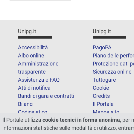
Unipg.it
Unipg.it
Accessibilità
PagoPA
Albo online
Piano delle perf
Amministrazione
Protezione dati p
trasparente
Sicurezza online
Assistenza e FAQ
Tuttogare
Atti di notifica
Cookie
Bandi di gara e contratti
Credits
Bilanci
Il Portale
Codice etico
Mappa sito
Il Portale utilizza
cookie tecnici in forma anonima
, per 
FOIA
Statistiche
informazioni statistiche sulle modalità di utilizzo, entr
Note legali
Dichiarazione di