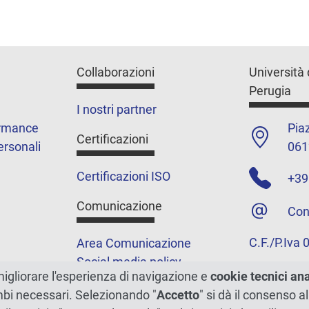
Collaborazioni
Università 
Perugia
I nostri partner
ormance
Piaz
Certificazioni
ersonali
061
Certificazioni ISO
+39
Comunicazione
Con
C.F./P.Iva
Area Comunicazione
Social media policy
migliorare l'esperienza di navigazione e
cookie tecnici an
Podcast
ambi necessari. Selezionando "
Accetto
" si dà il consenso al
Merchandising e shop