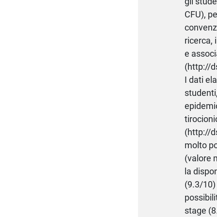
gli stud
CFU), pe
convenzi
ricerca, 
e associ
(http:/
I dati e
studenti
epidemio
tirocion
(http://
molto po
(valore 
la dispo
(9.3/10)
possibil
stage (8