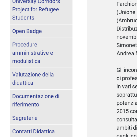
University Corridors
Farchion
Project for Refugee
(Unione 
Students
(Ambruos
Distribu
Open Badge
novembre
Procedure
Simonett
amministrative e
Andrea M
modulistica
Gli inco
Valutazione della
di profes
didattica
in vari s
soprattut
Documentazione di
potenzia
riferimento
2015 con 
Segreterie
consulta
ambiti d
Contatti Didattica
degli inc