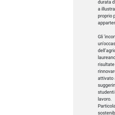
durata di
a illust
proprio 
apparten
Gli 'inco
un’occas
dell’agri
laureandi
risultate
rinnovar
attivato
suggerim
studenti
lavoro.
Particol
sostenib