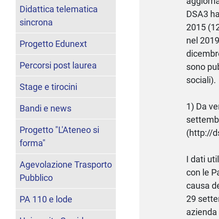
aggiornam
Didattica telematica
DSA3 han
sincrona
2015 (12
nel 2019
Progetto Edunext
dicembre
Percorsi post laurea
sono pub
sociali).
Stage e tirocini
1) Da ve
Bandi e news
settemb
Progetto "L'Ateneo si
(http://
forma"
I dati u
Agevolazione Trasporto
con le P
Pubblico
causa de
29 sette
PA 110 e lode
azienda 