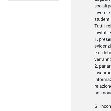
sociali 
lavoro e 
studenti
Tutti i r
invitati 
1. prese
evidenzi
e di deb
verranno
2. parla
inserime
informazi
relazion
nel mond
Gli inco