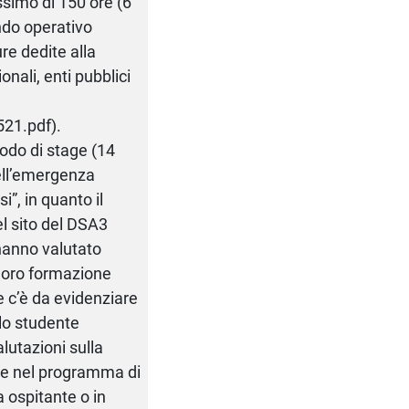
ssimo di 150 ore (6
ndo operativo
re dedite alla
onali, enti pubblici
21.pdf).
iodo di stage (14
dell’emergenza
”, in quanto il
el sito del DSA3
 hanno valutato
 loro formazione
e c’è da evidenziare
 lo studente
lutazioni sulla
iste nel programma di
a ospitante o in