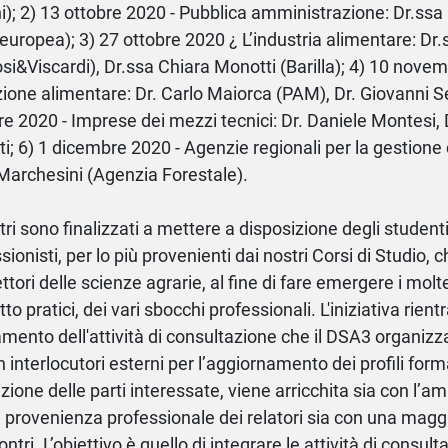
i); 2) 13 ottobre 2020 - Pubblica amministrazione: Dr.ss
europea); 3) 27 ottobre 2020 ¿ L’industria alimentare: Dr.
i&Viscardi), Dr.ssa Chiara Monotti (Barilla); 4) 10 nove
zione alimentare: Dr. Carlo Maiorca (PAM), Dr. Giovanni Se
 2020 - Imprese dei mezzi tecnici: Dr. Daniele Montesi, 
i; 6) 1 dicembre 2020 - Agenzie regionali per la gestione de
archesini (Agenzia Forestale).
ntri sono finalizzati a mettere a disposizione degli studen
sionisti, per lo più provenienti dai nostri Corsi di Studio, 
ettori delle scienze agrarie, al fine di fare emergere i molte
to pratici, dei vari sbocchi professionali. L'iniziativa rient
mento dell'attività di consultazione che il DSA3 organiz
interlocutori esterni per l’aggiornamento dei profili formati
zione delle parti interessate, viene arricchita sia con l’a
i provenienza professionale dei relatori sia con una mag
ontri. L’obiettivo è quello di integrare le attività di consult