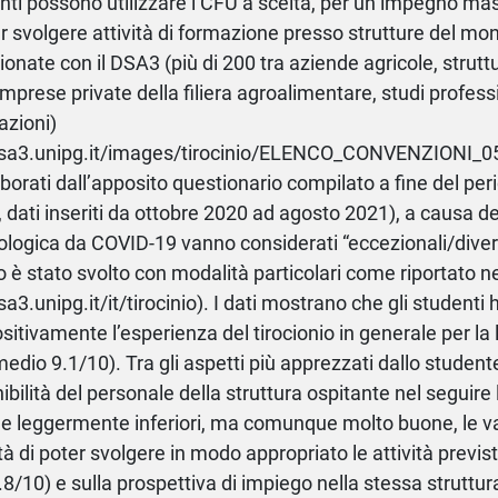
enti possono utilizzare i CFU a scelta, per un impegno ma
r svolgere attività di formazione presso strutture del mo
onate con il DSA3 (più di 200 tra aziende agricole, struttu
imprese private della filiera agroalimentare, studi professi
azioni)
/dsa3.unipg.it/images/tirocinio/ELENCO_CONVENZIONI_05
laborati dall’apposito questionario compilato a fine del per
, dati inseriti da ottobre 2020 ad agosto 2021), a causa 
logica da COVID-19 vanno considerati “eccezionali/diversi
io è stato svolto con modalità particolari come riportato n
dsa3.unipg.it/it/tirocinio). I dati mostrano che gli studenti
sitivamente l’esperienza del tirocionio in generale per la
medio 9.1/10). Tra gli aspetti più apprezzati dallo student
nibilità del personale della struttura ospitante nel seguire
 e leggermente inferiori, ma comunque molto buone, le va
ità di poter svolgere in modo appropriato le attività prev
.8/10) e sulla prospettiva di impiego nella stessa struttur