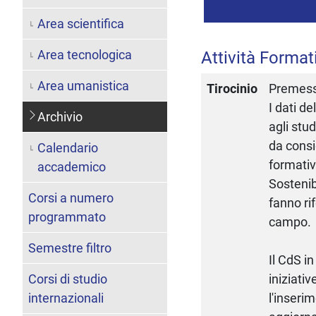
Area scientifica
Area tecnologica
Attività Format
Area umanistica
Tirocinio
Premes
I dati d
Archivio
agli stud
da consi
Calendario
formativ
accademico
Sostenibi
Corsi a numero
fanno rif
programmato
campo.
Semestre filtro
Il CdS i
Corsi di studio
iniziativ
internazionali
l'inseri