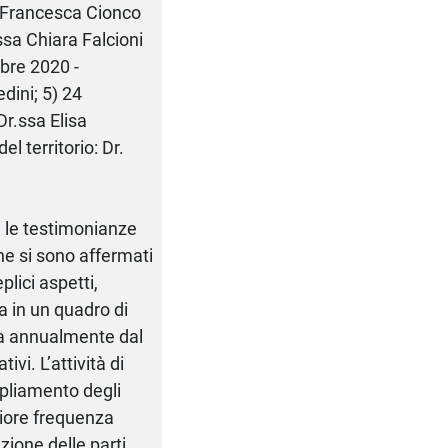
a Francesca Cionco
ssa Chiara Falcioni
mbre 2020 -
dini; 5) 24
Dr.ssa Elisa
l territorio: Dr.
ti le testimonianze
che si sono affermati
plici aspetti,
ra in un quadro di
za annualmente dal
vi. L’attività di
mpliamento degli
giore frequenza
azione delle parti