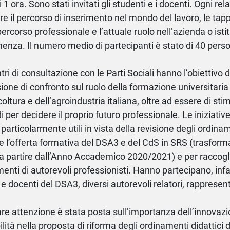
 1 ora. Sono stati invitati gli studenti e i docenti. Ogni rel
rare il percorso di inserimento nel mondo del lavoro, le ta
percorso professionale e l’attuale ruolo nell’azienda o isti
enza. Il numero medio di partecipanti è stato di 40 pers
ntri di consultazione con le Parti Sociali hanno l’obiettivo d
ione di confronto sul ruolo della formazione universitaria 
coltura e dell’agroindustria italiana, oltre ad essere di sti
 per decidere il proprio futuro professionale. Le iniziative
 particolarmente utili in vista della revisione degli ordinam
e l’offerta formativa del DSA3 e del CdS in SRS (trasform
 a partire dall’Anno Accademico 2020/2021) e per raccoglie
enti di autorevoli professionisti. Hanno partecipano, infatt
 e docenti del DSA3, diversi autorevoli relatori, rapprese
are attenzione è stata posta sull’importanza dell’innovazi
ilità nella proposta di riforma degli ordinamenti didattici