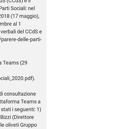
CdS (CCdS) e il
rti Sociali: nel
 2018 (17 maggio),
embre al 1
i verbali del CCdS e
parere-delle-parti-
rma Teams (29
ciali_2020.pdf).
 di consultazione
piattaforma Teams a
tati i seguenti: 1)
izzi (Direttore
le oliveti Gruppo