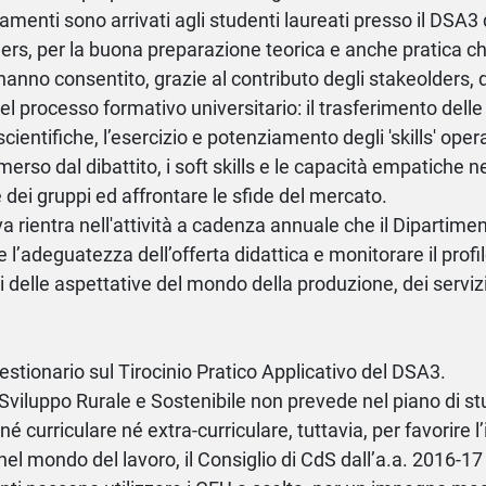
menti sono arrivati agli studenti laureati presso il DSA3 
ers, per la buona preparazione teorica e anche pratica c
hanno consentito, grazie al contributo degli stakeolders, di
 del processo formativo universitario: il trasferimento del
scientifiche, l’esercizio e potenziamento degli 'skills' oper
erso dal dibattito, i soft skills e le capacità empatiche n
 dei gruppi ed affrontare le sfide del mercato.
tiva rientra nell'attività a cadenza annuale che il Dipartim
e l’adeguatezza dell’offerta didattica e monitorare il profi
i delle aspettative del mondo della produzione, dei servizi
estionario sul Tirocinio Pratico Applicativo del DSA3.
Sviluppo Rurale e Sostenibile non prevede nel piano di stud
 né curriculare né extra-curriculare, tuttavia, per favorire 
 nel mondo del lavoro, il Consiglio di CdS dall’a.a. 2016-1