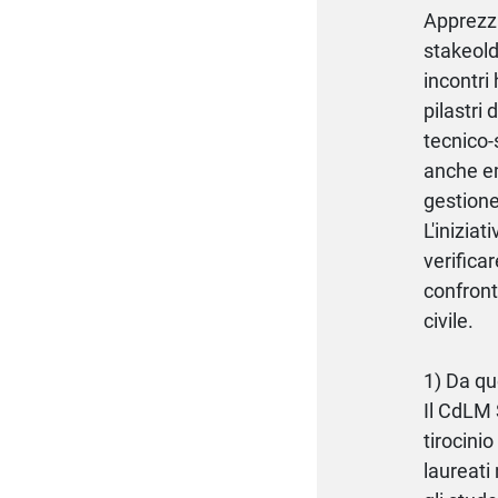
Apprezza
stakeold
incontri 
pilastri
tecnico-
anche em
gestione
L'inizia
verificar
confront
civile.
1) Da qu
Il CdLM 
tirocinio
laureati