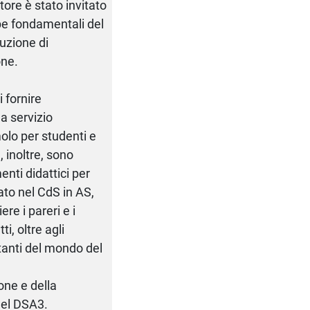
atore è stato invitato
ppe fondamentali del
tuzione di
one.
i fornire
a servizio
molo per studenti e
, inoltre, sono
enti didattici per
ato nel CdS in AS,
re i pareri e i
i, oltre agli
ntanti del mondo del
one e della
 del DSA3.