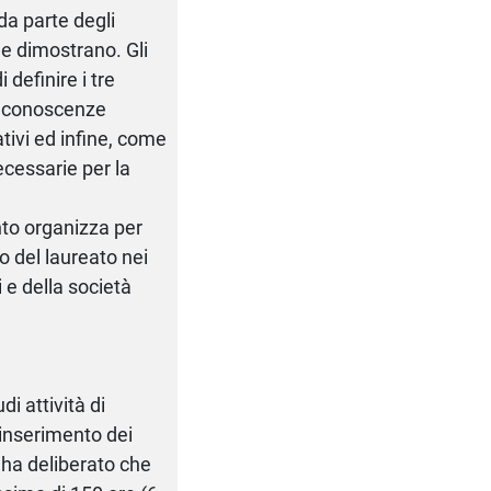
da parte degli
he dimostrano. Gli
 definire i tre
le conoscenze
ativi ed infine, come
ecessarie per la
ento organizza per
lo del laureato nei
 e della società
i attività di
l’inserimento dei
7 ha deliberato che