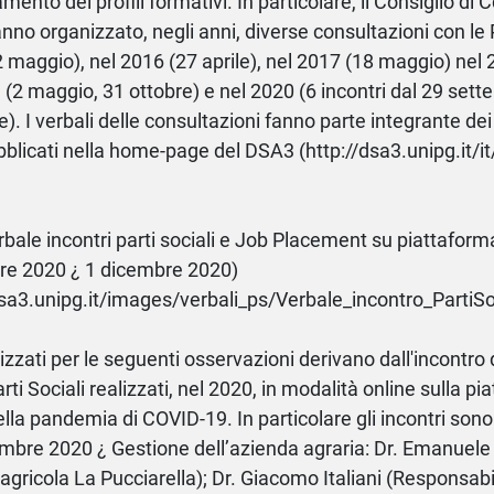
ento dei profili formativi. In particolare, il Consiglio di 
no organizzato, negli anni, diverse consultazioni con le Pa
 maggio), nel 2016 (27 aprile), nel 2017 (18 maggio) nel
 (2 maggio, 31 ottobre) e nel 2020 (6 incontri dal 29 sett
). I verbali delle consultazioni fanno parte integrante de
blicati nella home-page del DSA3 (http://dsa3.unipg.it/it/
rbale incontri parti sociali e Job Placement su piattafo
re 2020 ¿ 1 dicembre 2020)
dsa3.unipg.it/images/verbali_ps/Verbale_incontro_PartiSo
tilizzati per le seguenti osservazioni derivano dall'incontro
arti Sociali realizzati, nel 2020, in modalità online sulla 
lla pandemia di COVID-19. In particolare gli incontri sono s
mbre 2020 ¿ Gestione dell’azienda agraria: Dr. Emanuele B
agricola La Pucciarella); Dr. Giacomo Italiani (Responsabi