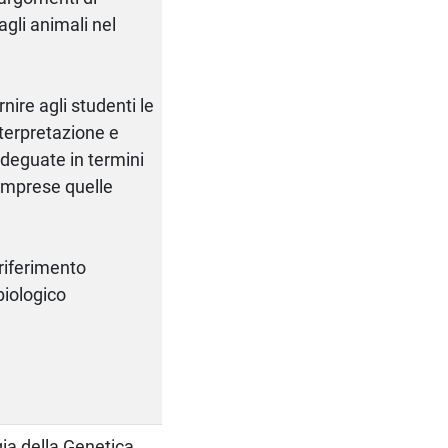
agli animali nel
nire agli studenti le
terpretazione e
 adeguate in termini
 comprese quelle
riferimento
biologico
ia della Genetica.