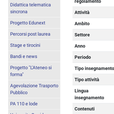
regolamento
Didattica telematica
sincrona
Attività
Progetto Edunext
Ambito
Percorsi post laurea
Settore
Stage e tirocini
Anno
Bandi e news
Periodo
Progetto "L'Ateneo si
Tipo insegnament
forma"
Tipo attività
Agevolazione Trasporto
Lingua
Pubblico
insegnamento
PA 110 e lode
Contenuti