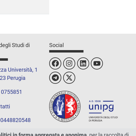
degli Studi di
Social
za Università, 1
23 Perugia
 0755851
tatti
 00448820548
alitici in forma aggregata e anonima
, per la raccolta di