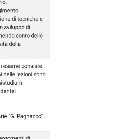
rio.
ngimento
ione di tecniche e
n sviluppo di
tenendo conto delle
ità della
 di esame consiste
i delle lezioni sono
nistudium.
udente:
arie "G. Pagnacco"
 argomenti di