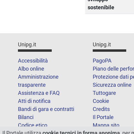
sostenibile
Unipg.it
Unipg.it
Accessibilità
PagoPA
Albo online
Piano delle perf
Amministrazione
Protezione dati p
trasparente
Sicurezza online
Assistenza e FAQ
Tuttogare
Atti di notifica
Cookie
Bandi di gara e contratti
Credits
Bilanci
Il Portale
Codice etico
Mappa sito
Il Portale utilizza
cookie tecnici in forma anonima
, per 
FOIA
Statistiche