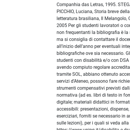
Companhia das Letras, 1995. ST
PICCHIO, Luciana, Storia breve della
letteratura brasiliana, Il Melangolo,
2005 Per gli studenti lavoratori o 
non frequentanti la bibliografia è la
ma si consiglia di contattare il doce
all’inizio dell’anno per eventuali int
bibliografiche ove sia necessario. Gl
studenti con disabilità e/o con DSA 
avendo compiuto regolare accredit
tramite SOL, abbiano ottenuto acce
servizi d’Ateneo, possono fare richie
strumenti compensativi previsti dall
normativa (ad es. libri di testo in f
digitale; materiali didattici in format
accessibili: presentazioni, dispense,
eserciziari, forniti se necessario in a
sulle lezioni), per i quali si veda all
https://www.unipg.it/disabilita-e-dsa