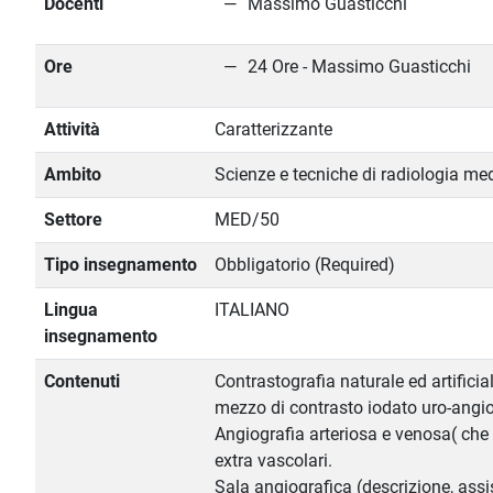
Docenti
Massimo Guasticchi
Ore
24 Ore - Massimo Guasticchi
Attività
Caratterizzante
Ambito
Scienze e tecniche di radiologia me
Settore
MED/50
Tipo insegnamento
Obbligatorio (Required)
Lingua
ITALIANO
insegnamento
Contenuti
Contrastografia naturale ed artificia
mezzo di contrasto iodato uro-angio
Angiografia arteriosa e venosa( che
extra vascolari.
Sala angiografica (descrizione, ass