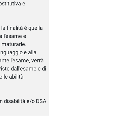
stitutiva e
la finalità è quella
dall'esame e
i maturarle.
linguaggio e alla
nte l'esame, verrà
iste dall'esame e di
lle abilità
on disabilità e/o DSA