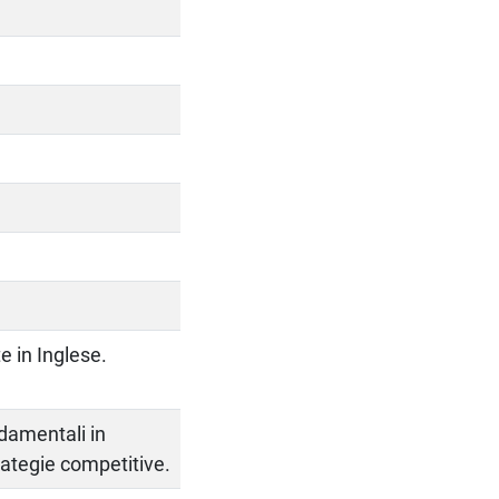
te in Inglese.
ndamentali in
rategie competitive.