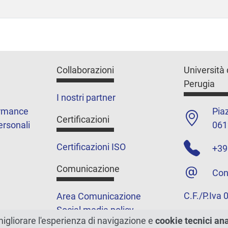
Collaborazioni
Università 
Perugia
I nostri partner
ormance
Piaz
Certificazioni
ersonali
061
Certificazioni ISO
+39
Comunicazione
Con
C.F./P.Iva
Area Comunicazione
Social media policy
migliorare l'esperienza di navigazione e
cookie tecnici an
Podcast