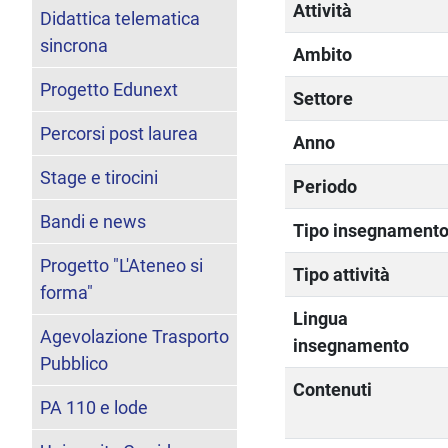
Attività
Didattica telematica
sincrona
Ambito
Progetto Edunext
Settore
Percorsi post laurea
Anno
Stage e tirocini
Periodo
Bandi e news
Tipo insegnament
Progetto "L'Ateneo si
Tipo attività
forma"
Lingua
Agevolazione Trasporto
insegnamento
Pubblico
Contenuti
PA 110 e lode