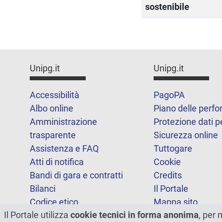
sostenibile
Unipg.it
Unipg.it
Accessibilità
PagoPA
Albo online
Piano delle perf
Amministrazione
Protezione dati p
trasparente
Sicurezza online
Assistenza e FAQ
Tuttogare
Atti di notifica
Cookie
Bandi di gara e contratti
Credits
Bilanci
Il Portale
Codice etico
Mappa sito
Il Portale utilizza
cookie tecnici in forma anonima
, per 
FOIA
Statistiche