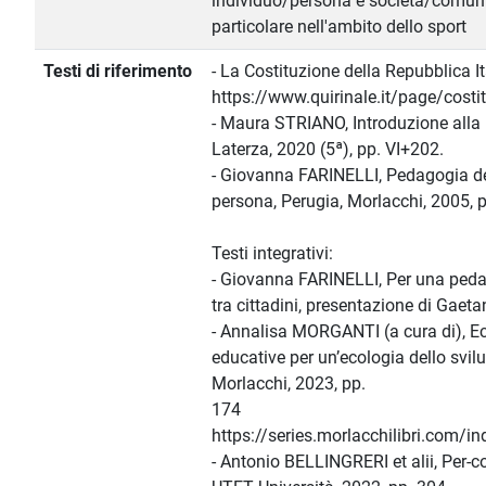
individuo/persona e società/comunit
particolare nell'ambito dello sport
Testi di riferimento
- La Costituzione della Repubblica I
https://www.quirinale.it/page/costi
- Maura STRIANO, Introduzione alla
Laterza, 2020 (5ª), pp. VI+202.
- Giovanna FARINELLI, Pedagogia de
persona, Perugia, Morlacchi, 2005, p
Testi integrativi:
- Giovanna FARINELLI, Per una pedag
tra cittadini, presentazione di Gaet
- Annalisa MORGANTI (a cura di), E
educative per un’ecologia dello svil
Morlacchi, 2023, pp.
174
https://series.morlacchilibri.com/
- Antonio BELLINGRERI et alii, Per-c