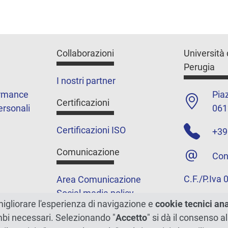
Collaborazioni
Università 
Perugia
I nostri partner
ormance
Piaz
Certificazioni
ersonali
061
Certificazioni ISO
+39
Comunicazione
Con
C.F./P.Iva
Area Comunicazione
Social media policy
migliorare l'esperienza di navigazione e
cookie tecnici an
Podcast
ambi necessari. Selezionando "
Accetto
" si dà il consenso al
Merchandising e shop