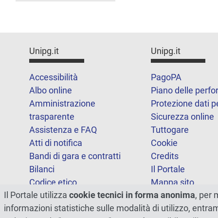
Unipg.it
Unipg.it
Accessibilità
PagoPA
Albo online
Piano delle perf
Amministrazione
Protezione dati p
trasparente
Sicurezza online
Assistenza e FAQ
Tuttogare
Atti di notifica
Cookie
Bandi di gara e contratti
Credits
Bilanci
Il Portale
Codice etico
Mappa sito
Il Portale utilizza
cookie tecnici in forma anonima
, per 
FOIA
Statistiche
informazioni statistiche sulle modalità di utilizzo, entr
Note legali
Dichiarazione di