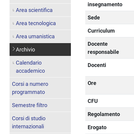
insegnamento
Area scientifica
Sede
Area tecnologica
Curriculum
Area umanistica
Docente
Archivio
responsabile
Calendario
Docenti
accademico
Ore
Corsi a numero
programmato
CFU
Semestre filtro
Regolamento
Corsi di studio
internazionali
Erogato