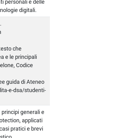
ti personali e delle
ologie digitali.
.
n
 testo che
 e le principali
gelone, Codice
nee guida di Ateneo
lita-e-dsa/studenti-
 principi generali e
rotection, applicati
casi pratici e brevi
stico