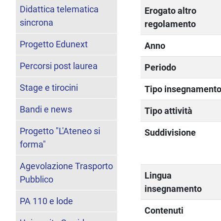
Didattica telematica
Erogato altro
sincrona
regolamento
Progetto Edunext
Anno
Percorsi post laurea
Periodo
Stage e tirocini
Tipo insegnament
Bandi e news
Tipo attività
Progetto "L'Ateneo si
Suddivisione
forma"
Agevolazione Trasporto
Lingua
Pubblico
insegnamento
PA 110 e lode
Contenuti