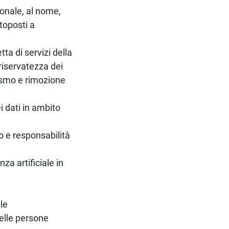
rsonale, al nome,
ttoposti a
tta di servizi della
 riservatezza dei
lismo e rimozione
i dati in ambito
lio e responsabilità
za artificiale in
ale
delle persone