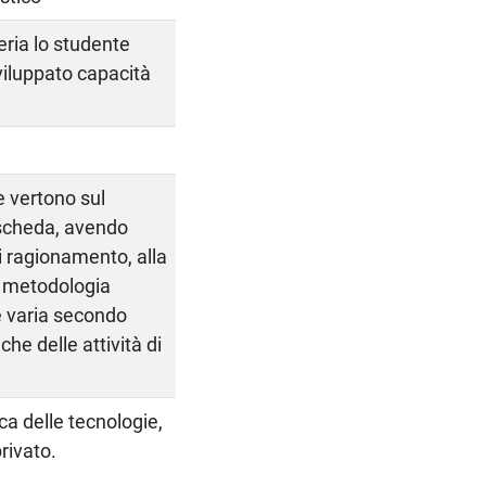
eria lo studente
iluppato capacità
e vertono sul
 scheda, avendo
i ragionamento, alla
a metodologia
e varia secondo
he delle attività di
a delle tecnologie,
privato.