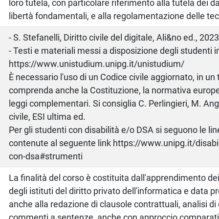
loro tutela, con particolare riferimento alla tutela dei da
libertà fondamentali, e alla regolamentazione delle tecn
o
- S. Stefanelli, Diritto civile del digitale, Ali&no ed., 2023
- Testi e materiali messi a disposizione degli studenti i
https://www.unistudium.unipg.it/unistudium/
È necessario l'uso di un Codice civile aggiornato, in un
comprenda anche la Costituzione, la normativa europea
leggi complementari. Si consiglia C. Perlingieri, M. An
civile, ESI ultima ed.
Per gli studenti con disabilità e/o DSA si seguono le li
contenute al seguente link https://www.unipg.it/disabi
con-dsa#strumenti
La finalità del corso è costituita dall'apprendimento dei
degli istituti del diritto privato dell'informatica e data p
anche alla redazione di clausole contrattuali, analisi di 
commenti a sentenze, anche con approccio comparati