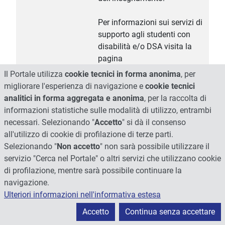
Per informazioni sui servizi di
supporto agli studenti con
disabilità e/o DSA visita la
pagina
http://www.unipg.it/disabilita-
Il Portale utilizza
cookie tecnici in forma anonima
, per
e-dsa
migliorare l'esperienza di navigazione e
cookie tecnici
analitici in forma aggregata e anonima
, per la raccolta di
Programma esteso
I processi formativi come
informazioni statistiche sulle modalità di utilizzo, entrambi
teoria ed operatività del
necessari. Selezionando "
Accetto
" si dà il consenso
futuro.
all'utilizzo di cookie di profilazione di terze parti.
Le principali conoscenze che
Selezionando "
Non accetto
" non sarà possibile utilizzare il
gli studenti acquisiranno
servizio "Cerca nel Portale" o altri servizi che utilizzano cookie
saranno:
di profilazione, mentre sarà possibile continuare la
- analizzare testi narrativi e
navigazione.
filmici come “laboratori” di
Ulteriori informazioni nell'informativa estesa
formazione al pensiero
Accetto
Continua senza accettare
“controfattuale”;
- analizzare testi ed eventi