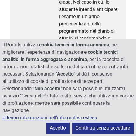
e-dsa. Nel caso in cui lo
studente intenda anticipare
l’esame in un anno
precedente a quello
programmato nel piano di
studio, si raccomanda di
Il Portale utilizza
cookie tecnici in forma anonima
, per
frequentare il ciclo delle
migliorare l'esperienza di navigazione e
cookie tecnici
lezioni e di sostenere l’esame
analitici in forma aggregata e anonima
, per la raccolta di
nel primo appello utile dopo
informazioni statistiche sulle modalità di utilizzo, entrambi
che le lezioni medesime siano
necessari. Selezionando "
Accetto
" si dà il consenso
terminate, nel rispetto quindi
all'utilizzo di cookie di profilazione di terze parti.
del semestre di
Selezionando "
Non accetto
" non sarà possibile utilizzare il
programmazione
servizio "Cerca nel Portale" o altri servizi che utilizzano cookie
dell’insegnamento.
di profilazione, mentre sarà possibile continuare la
Programma esteso
Le principali tematiche
navigazione.
affrontate dall’insegnamento
Ulteriori informazioni nell'informativa estesa
hanno lo scopo di introdurre
Accetto
Continua senza accettare
lo studente ai seguenti aspetti