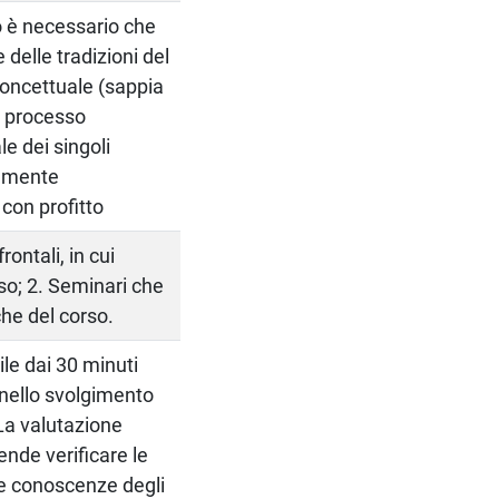
o è necessario che
delle tradizioni del
 concettuale (sappia
n processo
le dei singoli
tamente
 con profitto
rontali, in cui
so; 2. Seminari che
che del corso.
ile dai 30 minuti
o nello svolgimento
 La valutazione
ende verificare le
e conoscenze degli