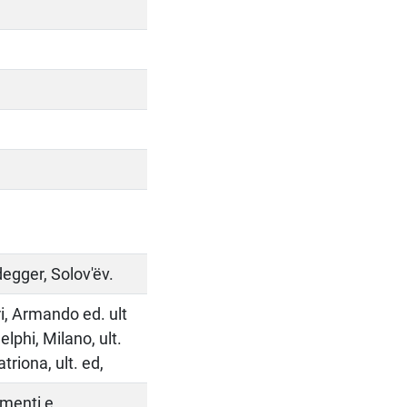
egger, Solov'ëv.
ri, Armando ed. ult
lphi, Milano, ult.
triona, ult. ed,
rumenti e