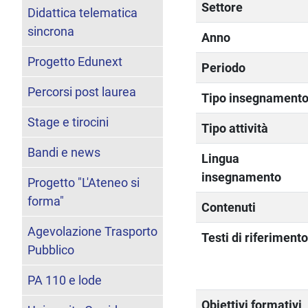
Settore
Didattica telematica
sincrona
Anno
Progetto Edunext
Periodo
Percorsi post laurea
Tipo insegnament
Stage e tirocini
Tipo attività
Bandi e news
Lingua
insegnamento
Progetto "L'Ateneo si
forma"
Contenuti
Agevolazione Trasporto
Testi di riferiment
Pubblico
PA 110 e lode
Obiettivi formativi