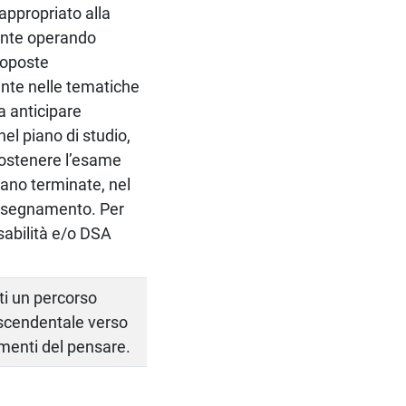
 appropriato alla
mente operando
roposte
nte nelle tematiche
a anticipare
l piano di studio,
 sostenere l’esame
iano terminate, nel
insegnamento. Per
isabilità e/o DSA
ti un percorso
rascendentale verso
damenti del pensare.