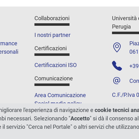
Collaborazioni
Università 
Perugia
I nostri partner
ormance
Piaz
Certificazioni
ersonali
061
Certificazioni ISO
+39
Comunicazione
Con
C.F./P.Iva
Area Comunicazione
Social media policy
migliorare l'esperienza di navigazione e
cookie tecnici an
Podcast
ambi necessari. Selezionando "
Accetto
" si dà il consenso al
Merchandising e shop
e il servizio "Cerca nel Portale" o altri servizi che utilizz
5xmille