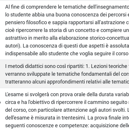
Al fine di comprendere le tematiche dell'insegnament
lo studente abbia una buona conoscenza dei percorsi e 
pensiero filosofico e sappia rapportarsi all'astrazione
cioè ripercorrere la storia di un concetto e compiere u
astrattivo in merito alla elaborazione storico-concettua
autori). La conoscenza di questi due aspetti è assolu
indispensabile allo studente che voglia seguire il corso
I metodi didattici sono così ripartiti: 1. Lezioni teoriche f
verranno sviluppate le tematiche fondamentali del cor
tratteranno alcuni approfondimenti relativi alle temati
a
L'esame si svolgerà con prova orale della durata variab
o
circa e ha l'obiettivo di ripercorrere il cammino seguit
del corso, con particolare attenzione agli autori svolti.
dell'esame è misurata in trentesimi. La prova finale int
seguenti conoscenze e competenze: acquisizione dell