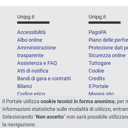
Unipg.it
Unipg.it
Accessibilità
PagoPA
Albo online
Piano delle perf
Amministrazione
Protezione dati p
trasparente
Sicurezza online
Assistenza e FAQ
Tuttogare
Atti di notifica
Cookie
Bandi di gara e contratti
Credits
Bilanci
Il Portale
Codice etico
Mappa sito
Il Portale utilizza
cookie tecnici in forma anonima
, per 
FOIA
Statistiche
informazioni statistiche sulle modalità di utilizzo, entr
Note legali
Dichiarazione di
Selezionando "
Non accetto
" non sarà possibile utilizzar
accessibilità
la navigazione.