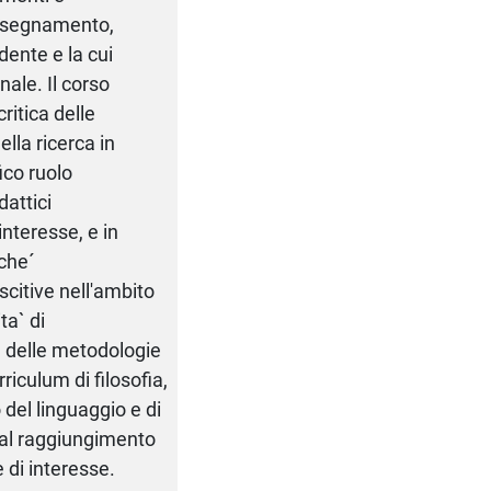
'insegnamento,
udente e la cui
nale. Il corso
ritica delle
lla ricerca in
fico ruolo
dattici
nteresse, e in
nche´
scitive nell'ambito
ta` di
 e delle metodologie
rriculum di filosofia,
del linguaggio e di
 al raggiungimento
e di interesse.