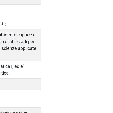
Ed.¿
 studente capace di
o di utilizzarli per
e scienze applicate
tica I, ed e'
tica.