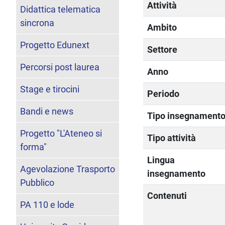
Attività
Didattica telematica
sincrona
Ambito
Progetto Edunext
Settore
Percorsi post laurea
Anno
Stage e tirocini
Periodo
Bandi e news
Tipo insegnament
Progetto "L'Ateneo si
Tipo attività
forma"
Lingua
Agevolazione Trasporto
insegnamento
Pubblico
Contenuti
PA 110 e lode