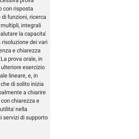
uccessiva prova
o con risposta
 di funzioni, ricerca
ultipli, integrali
valutare la capacita'
a risoluzione dei vari
erenza e chiarezza
¿La prova orale, in
ulteriore esercizio
le lineare, e, in
che di solito inizia
ipalmente a chiarire
i con chiarezza e
tilita' nella
i servizi di supporto