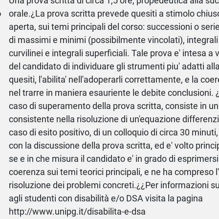
a
Una prova scritta di circa 1,5 ore, propedeutica alla s
o
orale.¿La prova scritta prevede quesiti a stimolo chius
aperta, sui temi principali del corso: successioni o serie
di massimi e minimi (possibilmente vincolati), integrali m
curvilinei e integrali superficiali. Tale prova e' intesa a 
del candidato di individuare gli strumenti piu' adatti all
quesiti, l'abilita' nell'adoperarli correttamente, e la co
nel trarre in maniera esauriente le debite conclusioni. 
caso di superamento della prova scritta, consiste in un 
consistente nella risoluzione di un'equazione differenzia
caso di esito positivo, di un colloquio di circa 30 minuti, 
con la discussione della prova scritta, ed e' volto princ
se e in che misura il candidato e' in grado di esprimers
coerenza sui temi teorici principali, e ne ha compreso l'u
risoluzione dei problemi concreti.¿¿Per informazioni su
agli studenti con disabilità e/o DSA visita la pagina
http://www.unipg.it/disabilita-e-dsa