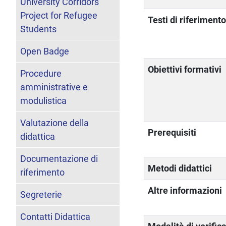
University Corridors
Project for Refugee
Testi di riferiment
Students
Open Badge
Obiettivi formativi
Procedure
amministrative e
modulistica
Valutazione della
Prerequisiti
didattica
Documentazione di
Metodi didattici
riferimento
Altre informazioni
Segreterie
Contatti Didattica