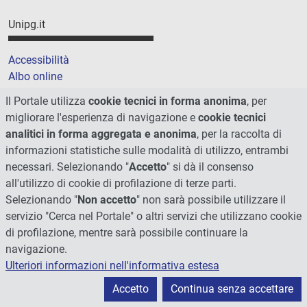
Unipg.it
Accessibilità
Albo online
Amministrazione trasparente
Il Portale utilizza
cookie tecnici in forma anonima
, per
Assistenza e FAQ
migliorare l'esperienza di navigazione e
cookie tecnici
Atti di notifica
analitici in forma aggregata e anonima
, per la raccolta di
Bandi di gara e contratti
informazioni statistiche sulle modalità di utilizzo, entrambi
Bilanci
necessari. Selezionando "
Accetto
" si dà il consenso
Codice etico
all'utilizzo di cookie di profilazione di terze parti.
FOIA
Selezionando "
Non accetto
" non sarà possibile utilizzare il
Note legali
servizio "Cerca nel Portale" o altri servizi che utilizzano cookie
di profilazione, mentre sarà possibile continuare la
navigazione.
Unipg.it
Ulteriori informazioni nell'informativa estesa
PagoPA
Accetto
Continua senza accettare
Piano delle performance