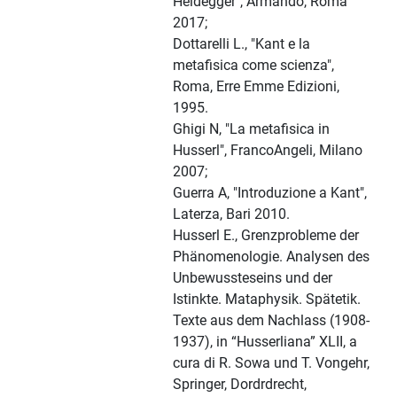
Heidegger", Armando, Roma
2017;
Dottarelli L., "Kant e la
metafisica come scienza",
Roma, Erre Emme Edizioni,
1995.
Ghigi N, "La metafisica in
Husserl", FrancoAngeli, Milano
2007;
Guerra A, "Introduzione a Kant",
Laterza, Bari 2010.
Husserl E., Grenzprobleme der
Phänomenologie. Analysen des
Unbewussteseins und der
Istinkte. Mataphysik. Spätetik.
Texte aus dem Nachlass (1908-
1937), in “Husserliana” XLII, a
cura di R. Sowa und T. Vongehr,
Springer, Dordrdrecht,