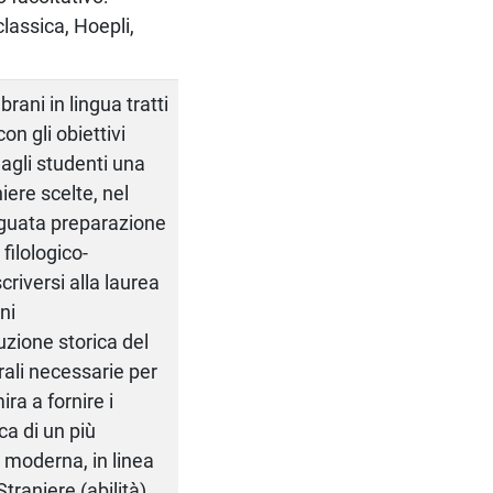
classica, Hoepli,
brani in lingua tratti
con gli obiettivi
 agli studenti una
iere scelte, nel
guata preparazione
filologico-
riversi alla laurea
ni
zione storica del
urali necessarie per
ra a fornire i
ca di un più
e moderna, in linea
Straniere (abilità).