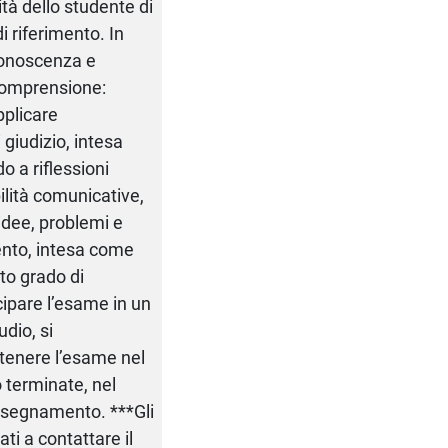
ità dello studente di
i riferimento. In
*Conoscenza e
comprensione:
pplicare
giudizio, intesa
 a riflessioni
bilità comunicative,
idee, problemi e
mento, intesa come
to grado di
cipare l’esame in un
dio, si
stenere l’esame nel
 terminate, nel
insegnamento. ***Gli
ti a contattare il