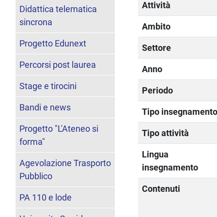
Attività
Didattica telematica
sincrona
Ambito
Progetto Edunext
Settore
Percorsi post laurea
Anno
Stage e tirocini
Periodo
Bandi e news
Tipo insegnament
Progetto "L'Ateneo si
Tipo attività
forma"
Lingua
Agevolazione Trasporto
insegnamento
Pubblico
Contenuti
PA 110 e lode