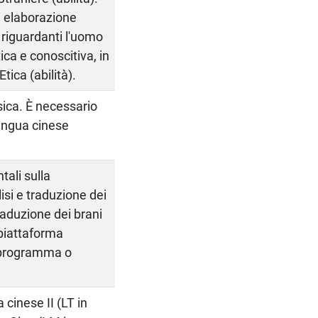
di elaborazione
i riguardanti l'uomo
ica e conoscitiva, in
Etica (abilità).
sica. È necessario
ingua cinese
tali sulla
isi e traduzione dei
 traduzione dei brani
(piattaforma
a programma o
 cinese II (LT in