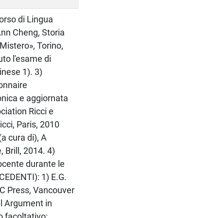
 Corso di Lingua
 Ann Cheng, Storia
 Mistero», Torino,
uto l'esame di
inese 1). 3)
ionnaire
onica e aggiornata
ciation Ricci e
icci, Paris, 2010
(a cura di), A
Brill, 2014. 4)
docente durante le
CEDENTI): 1) E.G.
BC Press, Vancouver
al Argument in
o facoltativo: