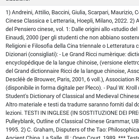
o
1) Andreini, Attilio, Baccini, Giulia, Scarpari, Maurizio,
Cinese Classica e Letteraria, Hoepli, Milano, 2022. 2)
del Pensiero cinese, vol. 1: Dalle origini allo «studio del
Einaudi, 2000 (per gli studenti che non abbiano sosten
Religioni e Filosofia della Cina triennale o Letteratura c
Dizionari (consigliati): - Le Grand Ricci numèrique: dict
encyclopédique de la langue chinoise, (versione elettr
del Grand dictionnaire Ricci de la langue chinoise, Asso
Descléè de Brouwer, Paris, 2001, 6 voll.), Association R
(disponibile in forma digitale per Pleco). - Paul W. Kroll 
Student's Dictionary of Classical and Medieval Chinese, 
Altro materiale e testi da tradurre saranno forniti dal 
lezioni. TESTI IN INGLESE (IN SOSTITUZIONE DEI PRE
Pulleyblank, Outline of Classical Chinese Grammar, U
1995. 2) C. Graham, Disputers of the Tao: Philosophic
Ancient China, La Salle, Ill.: Open Court, 1989. *** Test