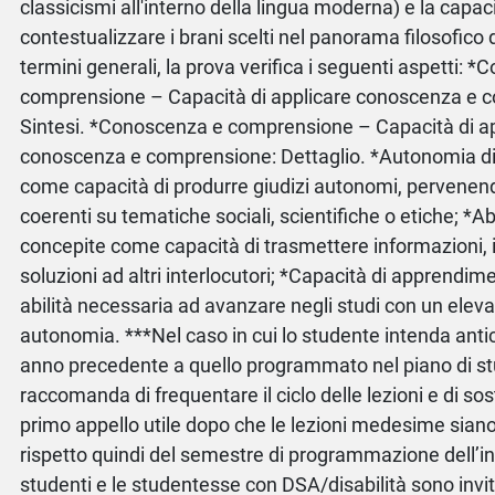
classicismi all'interno della lingua moderna) e la capac
contestualizzare i brani scelti nel panorama filosofico d
termini generali, la prova verifica i seguenti aspetti: 
comprensione – Capacità di applicare conoscenza e 
Sintesi. *Conoscenza e comprensione – Capacità di a
conoscenza e comprensione: Dettaglio. *Autonomia di 
come capacità di produrre giudizi autonomi, pervenendo
coerenti su tematiche sociali, scientifiche o etiche; *A
concepite come capacità di trasmettere informazioni, 
soluzioni ad altri interlocutori; *Capacità di apprendi
abilità necessaria ad avanzare negli studi con un eleva
autonomia. ***Nel caso in cui lo studente intenda anti
anno precedente a quello programmato nel piano di stu
raccomanda di frequentare il ciclo delle lezioni e di so
primo appello utile dopo che le lezioni medesime siano
rispetto quindi del semestre di programmazione dell’
studenti e le studentesse con DSA/disabilità sono invita