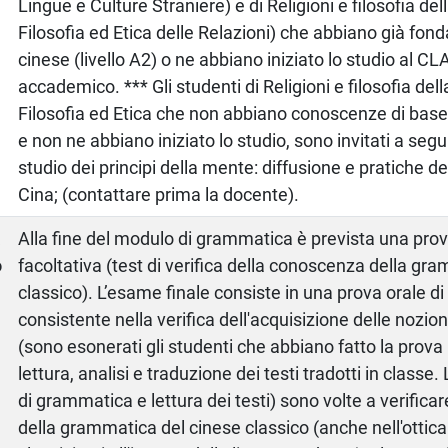
Lingue e Culture Straniere) e di Religioni e filosofia del
Filosofia ed Etica delle Relazioni) che abbiano già fon
cinese (livello A2) o ne abbiano iniziato lo studio al C
accademico. *** Gli studenti di Religioni e filosofia dell
Filosofia ed Etica che non abbiano conoscenze di base 
e non ne abbiano iniziato lo studio, sono invitati a segui
studio dei principi della mente: diffusione e pratiche de
Cina; (contattare prima la docente).
a
Alla fine del modulo di grammatica è prevista una prova
o
facoltativa (test di verifica della conoscenza della gr
classico). L’esame finale consiste in una prova orale d
consistente nella verifica dell'acquisizione delle nozi
(sono esonerati gli studenti che abbiano fatto la prova i
lettura, analisi e traduzione dei testi tradotti in classe
di grammatica e lettura dei testi) sono volte a verific
della grammatica del cinese classico (anche nell'ottica 