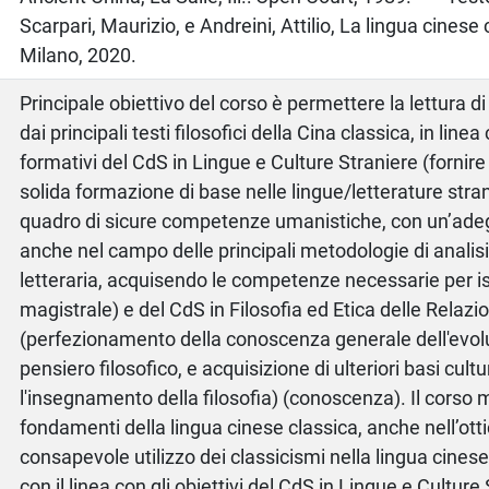
Scarpari, Maurizio, e Andreini, Attilio, La lingua cinese 
Milano, 2020.
Principale obiettivo del corso è permettere la lettura di 
dai principali testi filosofici della Cina classica, in linea 
formativi del CdS in Lingue e Culture Straniere (fornire
solida formazione di base nelle lingue/letterature stran
quadro di sicure competenze umanistiche, con un’ade
anche nel campo delle principali metodologie di analisi 
letteraria, acquisendo le competenze necessarie per isc
magistrale) e del CdS in Filosofia ed Etica delle Relazio
(perfezionamento della conoscenza generale dell'evolu
pensiero filosofico, e acquisizione di ulteriori basi cult
l'insegnamento della filosofia) (conoscenza). Il corso mi
fondamenti della lingua cinese classica, anche nell’otti
consapevole utilizzo dei classicismi nella lingua cines
con il linea con gli obiettivi del CdS in Lingue e Culture 