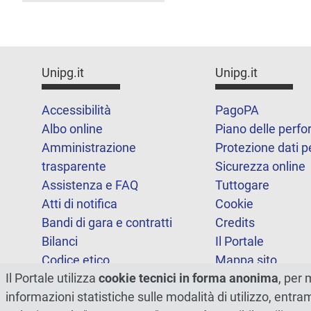
Unipg.it
Unipg.it
Accessibilità
PagoPA
Albo online
Piano delle perf
Amministrazione
Protezione dati p
trasparente
Sicurezza online
Assistenza e FAQ
Tuttogare
Atti di notifica
Cookie
Bandi di gara e contratti
Credits
Bilanci
Il Portale
Codice etico
Mappa sito
Il Portale utilizza
cookie tecnici in forma anonima
, per 
FOIA
Statistiche
informazioni statistiche sulle modalità di utilizzo, entr
Note legali
Dichiarazione di