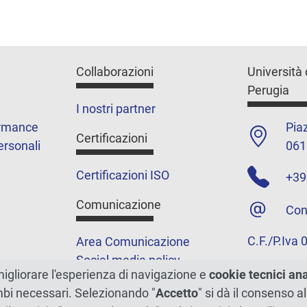
Collaborazioni
Università 
Perugia
I nostri partner
ormance
Piaz
Certificazioni
ersonali
061
Certificazioni ISO
+39
Comunicazione
Con
C.F./P.Iva
Area Comunicazione
Social media policy
migliorare l'esperienza di navigazione e
cookie tecnici an
Podcast
ambi necessari. Selezionando "
Accetto
" si dà il consenso al
Merchandising e shop