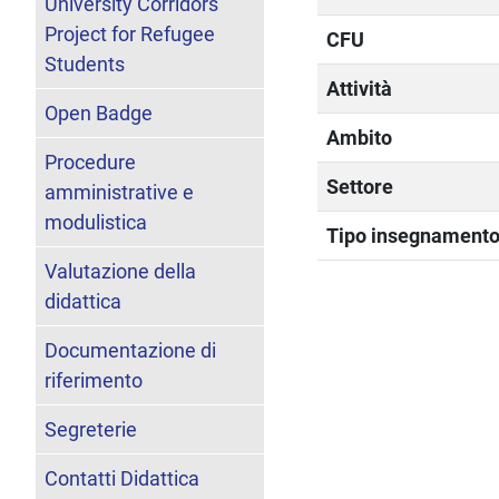
University Corridors
Project for Refugee
CFU
Students
Attività
Open Badge
Ambito
Procedure
Settore
amministrative e
modulistica
Tipo insegnament
Valutazione della
didattica
Documentazione di
riferimento
Segreterie
Contatti Didattica