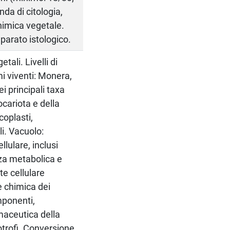
a di citologia,
himica vegetale.
parato istologico.
ali. Livelli di
mi viventi: Monera,
i principali taxa
ocariota e della
coplasti,
li. Vacuolo:
lulare, inclusi
za metabolica e
te cellulare
e chimica dei
mponenti,
maceutica della
otrofi. Conversione