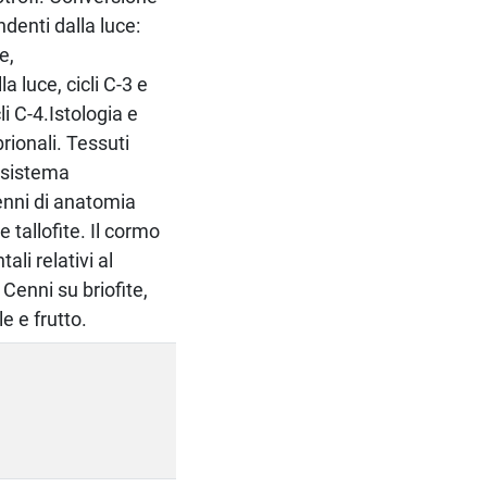
ndenti dalla luce:
e,
a luce, cicli C-3 e
li C-4.Istologia e
rionali. Tessuti
 sistema
enni di anatomia
le tallofite. Il cormo
li relativi al
Cenni su briofite,
e e frutto.