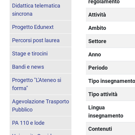
regolamento
Didattica telematica
sincrona
Attività
Progetto Edunext
Ambito
Percorsi post laurea
Settore
Stage e tirocini
Anno
Bandi e news
Periodo
Progetto "L'Ateneo si
Tipo insegnament
forma"
Tipo attività
Agevolazione Trasporto
Lingua
Pubblico
insegnamento
PA 110 e lode
Contenuti