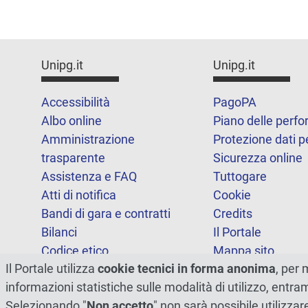
Unipg.it
Unipg.it
Accessibilità
PagoPA
Albo online
Piano delle perf
Amministrazione
Protezione dati p
trasparente
Sicurezza online
Assistenza e FAQ
Tuttogare
Atti di notifica
Cookie
Bandi di gara e contratti
Credits
Bilanci
Il Portale
Codice etico
Mappa sito
Il Portale utilizza
cookie tecnici in forma anonima
, per 
FOIA
Statistiche
informazioni statistiche sulle modalità di utilizzo, entr
Note legali
Dichiarazione di
Selezionando "
Non accetto
" non sarà possibile utilizzar
accessibilità