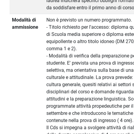
laurea indicherà specifici obblighi formati
da soddisfare entro il primo anno di cors
Modalità di
Non è previsto un numero programmato.
ammissione
- Titolo richiesto per l'accesso: diploma 
di Scuola media superiore o diploma este
equipollente o altro titolo idoneo (DM 270/
comma 1 e 2).
- Modalità di verifica della preparazione p
studente. E' prevista una prova di ingres
selettiva, ma orientativa sulla base di un
culturale e attitudinale. La prova preved
cultura generale, quesiti relativi ai settori 
disciplinari del corso e domande riguardan
attitudini e la preparazione linguistica. S
programmate attività propedeutiche per il
settembre e che introducono le tematiche 
contenute nella prova di ingresso ( 4 ore).
Il Cds si impegna a svolgere attività di ri