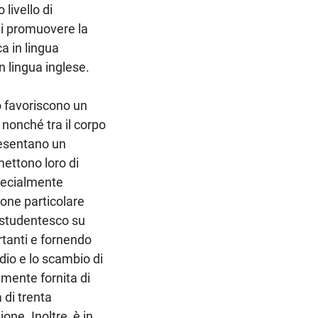
 livello di
 di promuovere la
ca in lingua
n lingua inglese.
io favoriscono un
 nonché tra il corpo
resentano un
mettono loro di
specialmente
pone particolare
 studentesco su
rtanti e fornendo
dio e lo scambio di
mente fornita di
 di trenta
ione. Inoltre, è in