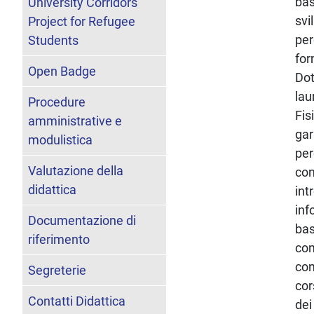
bas
University Corridors
svi
Project for Refugee
per
Students
for
Open Badge
Dot
lau
Procedure
Fis
amministrative e
gar
modulistica
per
Valutazione della
con
didattica
int
inf
Documentazione di
bas
riferimento
com
con
Segreterie
cor
Contatti Didattica
dei