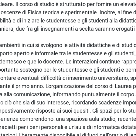
leare. Il corso di studio è strutturato per fornire un elevato
oscenze di Fisica teorica e sperimentale. Inoltre, al fine
ilità e di iniziare le studentesse e gli studenti alla didatti
aniera, due fra gli insegnamenti a scelta saranno erogati i
 ambienti in cui si svolgono le attività didattiche e di stud
porto aperto e informale tra le studentesse e gli studenti,
dentesco e quello docente. Le interazioni continue rapp
ortante sostegno per le studentesse e gli studenti e per
rontare eventuali difficoltà di inserimento universitario, 
ante il primo anno. L'organizzazione del corso di Laurea 
a alla comunicazione, informando puntualmente il corpo
to ciò che sia di suo interesse, ricordando scadenze impo
pestivamente risposte ai suoi quesiti. Gli spazi per lo stu
erienze comprendono: una spaziosa aula studio, recente
adietti per i beni personali e un'aula di informatica dotata
tazioni, liberamente disponibile al di fuori dell'orario di lez