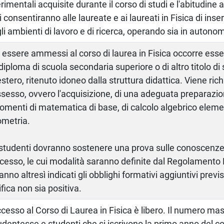
rimentali acquisite durante il corso di studi e l'abitudine all
i consentiranno alle laureate e ai laureati in Fisica di ins
li ambienti di lavoro e di ricerca, operando sia in autonom
 essere ammessi al corso di laurea in Fisica occorre esse
diploma di scuola secondaria superiore o di altro titolo di
'estero, ritenuto idoneo dalla struttura didattica. Viene richi
sesso, ovvero l'acquisizione, di una adeguata preparazion
omenti di matematica di base, di calcolo algebrico eleme
metria.
 studenti dovranno sostenere una prova sulle conoscenze 
ccesso, le cui modalità saranno definite dal Regolamento
anno altresì indicati gli obblighi formativi aggiuntivi previst
ifica non sia positiva.
ccesso al Corso di Laurea in Fisica è libero. Il numero ma
udentesse e studenti che si iscrivono la primo anno del co