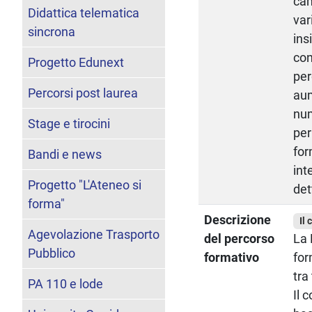
cam
Didattica telematica
var
sincrona
ins
con
Progetto Edunext
per
Percorsi post laurea
aum
num
Stage e tirocini
per
for
Bandi e news
int
Progetto "L'Ateneo si
det
forma"
Descrizione
Il 
Agevolazione Trasporto
del percorso
La 
Pubblico
formativo
for
tra
PA 110 e lode
Il 