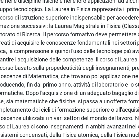
e nelle discipline fisiche e nelle loro applicazioni ad alcuni
luppo tecnologico. La Laurea in Fisica rappresenta il primo
corso di istruzione superiore indispensabile per accedere a
mazione successivi: la Laurea Magistrale in Fisica (Class
torato di Ricerca. Il percorso formativo deve permettere a
reati di acquisire le conoscenze fondamentali nei settori 
ica, la comprensione e quindi l'uso delle tecnologie più a
antire l'acquisizione delle competenze, il corso di Laurea
corso basato sulla propedeuticità degli insegnamenti, p
oscenze di Matematica, che trovano poi applicazione nell
roducendo, fin dal primo anno, attività di laboratorio e lo 
ormatiche. Dopo l'acquisizione di un adeguato bagaglio d
e, sia matematiche che fisiche, si passa a un'offerta form
pletamento dei cicli di formazione superiore o all'acquis
oscenze utilizzabili in vari settori del mondo del lavoro. N
so di Laurea ci sono insegnamenti in ambiti avanzati nel
 sistemi condensati, della Fisica atomica, della Fisica nuc