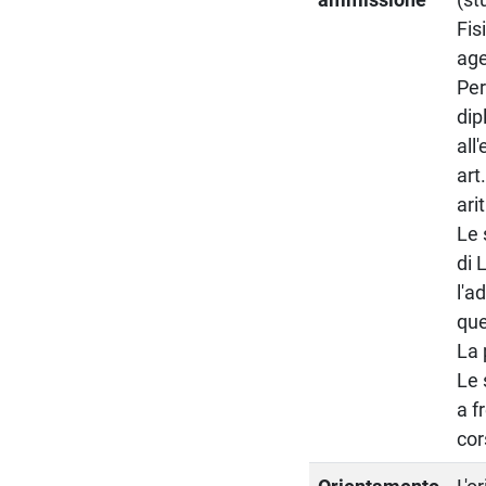
Fis
age
Per
dip
all
art
ari
Le 
di 
l'a
que
La 
Le 
a f
cor