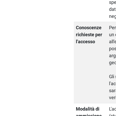
spe
dat
neg
Conoscenze
Per
richieste per
un 
l'accesso
all
pos
arg
geo
Gli
l'a
sar
ver
Modalità di
L'a
ammissione
(st