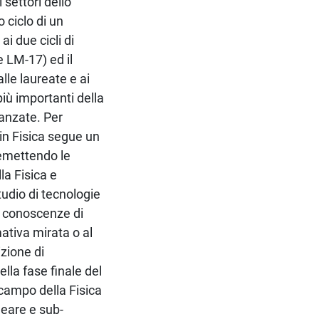
 settori dello
 ciclo di un
i due cicli di
e LM-17) ed il
lle laureate e ai
più importanti della
vanzate. Per
 in Fisica segue un
remettendo le
a Fisica e
studio di tecnologie
i conoscenze di
ativa mirata o al
izione di
ella fase finale del
 campo della Fisica
leare e sub-