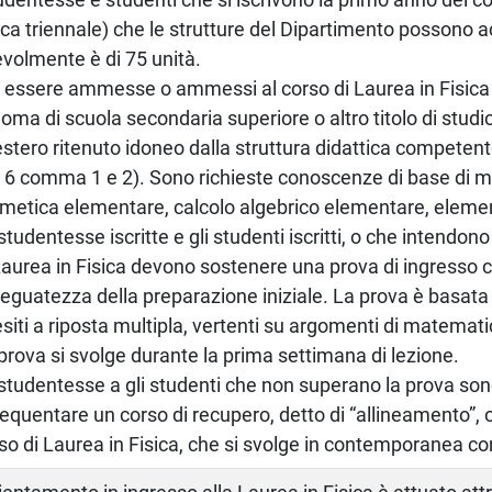
ica triennale) che le strutture del Dipartimento possono a
volmente è di 75 unità.
 essere ammesse o ammessi al corso di Laurea in Fisica
loma di scuola secondaria superiore o altro titolo di stud
'estero ritenuto idoneo dalla struttura didattica compete
. 6 comma 1 e 2). Sono richieste conoscenze di base di m
tmetica elementare, calcolo algebrico elementare, elemen
studentesse iscritte e gli studenti iscritti, o che intendono 
Laurea in Fisica devono sostenere una prova di ingresso co
deguatezza della preparazione iniziale. La prova è basata
siti a riposta multipla, vertenti su argomenti di matemati
prova si svolge durante la prima settimana di lezione.
studentesse a gli studenti che non superano la prova sono 
requentare un corso di recupero, detto di “allineamento”, 
so di Laurea in Fisica, che si svolge in contemporanea con i