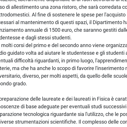
so di allestimento una zona ristoro, che sarà corredata co
ttrodomestici. Al fine di sostenere le spese per l'acquisto 
essari al mantenimento di questi spazi, il Dipartimento h
nziamento annuale di 1500 euro, che saranno gestiti dall
dentesse e dagli stessi studenti.
 molti corsi del primo e del secondo anno viene organizzat
dio guidato volta ad aiutare le studentesse e gli studenti
ntuali difficoltà riguardanti, in primo luogo, l'apprendime
erie, ma che ha anche lo scopo di favorire l'inserimento 
versitario, diverso, per molti aspetti, da quello delle scuol
ondo grado.
preparazione delle laureate e dei laureati in Fisica è cara
oscenze di base adeguate per eventuali studi successivi
parazione tecnologica riguardante sia l'utilizzo, che le pos
diverse strumentazioni scientifiche. Il complesso delle c