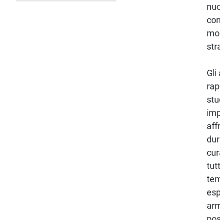
nuc
con
mob
str
Gli
rap
stu
imp
aff
dur
cur
tut
tem
esp
arm
pos