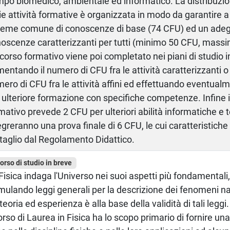
po biomedico, ambientale ed informatico. La distribuzio
ie attività formative è organizzata in modo da garantire a t
ieme comune di conoscenze di base (74 CFU) ed un adeg
oscenze caratterizzanti per tutti (minimo 50 CFU, massi
corso formativo viene poi completato nei piani di studio i
entando il numero di CFU fra le attività caratterizzanti 
ero di CFU fra le attività affini ed effettuando eventualm
 ulteriore formazione con specifiche competenze. Infine i
mativo prevede 2 CFU per ulteriori abilità informatiche e
egreranno una prova finale di 6 CFU, le cui caratteristiche
taglio dal Regolamento Didattico.
corso di studio in breve
Fisica indaga l'Universo nei suoi aspetti più fondamentali
mulando leggi generali per la descrizione dei fenomeni nat
 teoria ed esperienza è alla base della validità di tali leggi.
corso di Laurea in Fisica ha lo scopo primario di fornire u