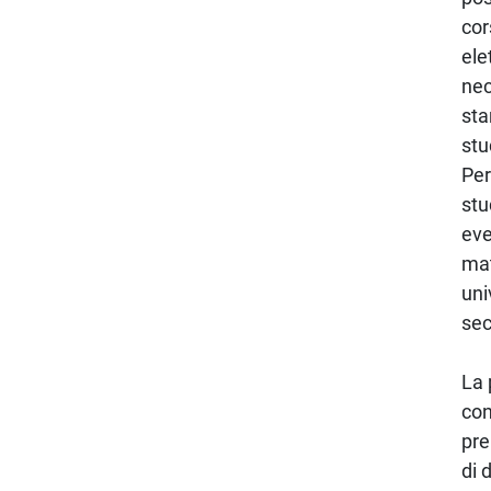
cor
ele
nec
sta
stu
Per
stu
eve
mat
uni
sec
La 
con
pre
di 