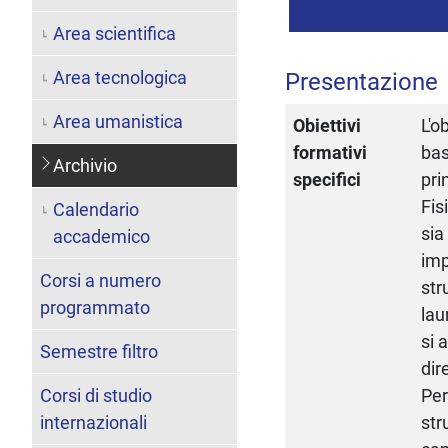
Area scientifica
Area tecnologica
Presentazione
Area umanistica
Obiettivi
L'o
formativi
bas
Archivio
specifici
pri
Fis
Calendario
sia
accademico
imp
Corsi a numero
str
programmato
lau
si 
Semestre filtro
dir
Corsi di studio
Per
internazionali
str