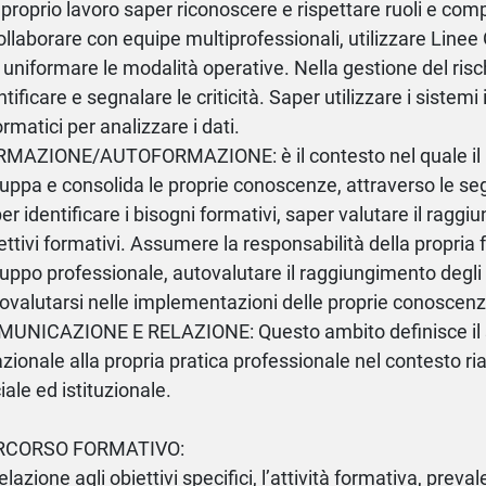
 proprio lavoro saper riconoscere e rispettare ruoli e com
ollaborare con equipe multiprofessionali, utilizzare Linee 
 uniformare le modalità operative. Nella gestione del risch
ntificare e segnalare le criticità. Saper utilizzare i sistemi
ormatici per analizzare i dati.
MAZIONE/AUTOFORMAZIONE: è il contesto nel quale il
luppa e consolida le proprie conoscenze, attraverso le s
er identificare i bisogni formativi, saper valutare il ragg
ettivi formativi. Assumere la responsabilità della propria
luppo professionale, autovalutare il raggiungimento degli ob
ovalutarsi nelle implementazioni delle proprie conoscenze
UNICAZIONE E RELAZIONE: Questo ambito definisce il 
azionale alla propria pratica professionale nel contesto riab
iale ed istituzionale.
RCORSO FORMATIVO:
relazione agli obiettivi specifici, l’attività formativa, pre