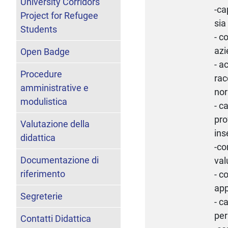
University Corridors
-ca
Project for Refugee
sia
Students
- c
azi
Open Badge
- a
Procedure
rac
amministrative e
nor
modulistica
- c
pro
Valutazione della
ins
didattica
-co
Documentazione di
val
riferimento
- c
app
Segreterie
- c
per
Contatti Didattica