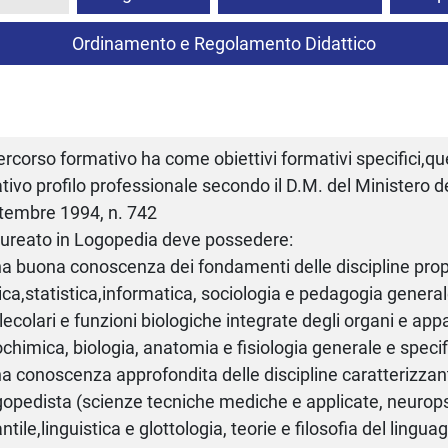
Ordinamento e Regolamento Didattico
percorso formativo ha come obiettivi formativi specifici,quell
ativo profilo professionale secondo il D.M. del Ministero d
tembre 1994, n. 742
laureato in Logopedia deve possedere:
na buona conoscenza dei fondamenti delle discipline pro
sica,statistica,informatica, sociologia e pedagogia general
ecolari e funzioni biologiche integrate degli organi e app
ochimica, biologia, anatomia e fisiologia generale e specif
na conoscenza approfondita delle discipline caratterizzant
opedista (scienze tecniche mediche e applicate, neurops
antile,linguistica e glottologia, teorie e filosofia del lingua