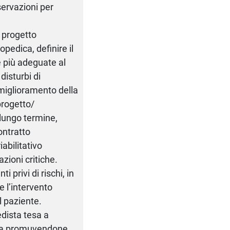
servazioni per
l progetto
gopedica, definire il
e più adeguate al
disturbi di
l miglioramento della
 progetto/
 lungo termine,
ontratto
iabilitativo
zioni critiche.
i privi di rischi, in
e l’intervento
l paziente.
dista tesa a
sona promuvendone