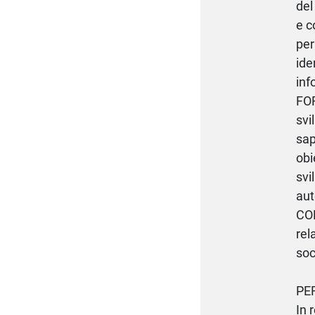
del
e c
per
ide
inf
FOR
svi
sap
obi
svi
aut
COM
rel
soc
PE
In 