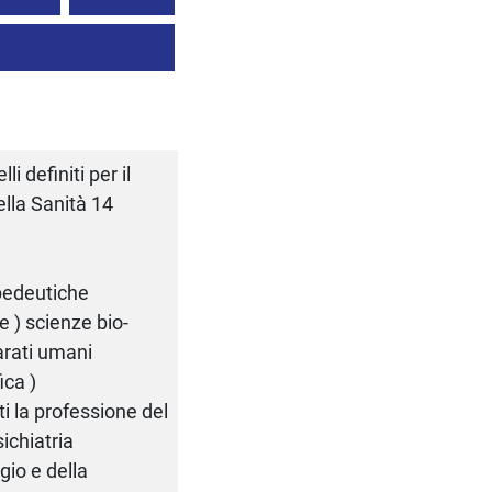
i definiti per il
ella Sanità 14
pedeutiche
e ) scienze bio-
arati umani
ica )
i la professione del
ichiatria
ggio e della