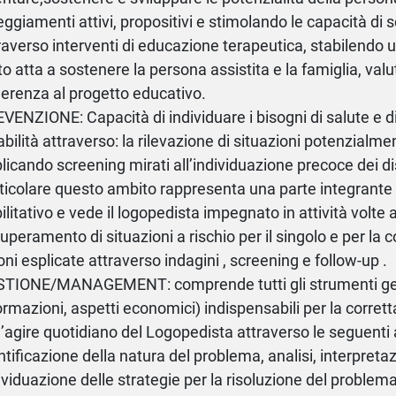
eggiamenti attivi, propositivi e stimolando le capacità di sc
raverso interventi di educazione terapeutica, stabilendo u
to atta a sostenere la persona assistita e la famiglia, valu
derenza al progetto educativo.
VENZIONE: Capacità di individuare i bisogni di salute e d
abilità attraverso: la rilevazione di situazioni potenzialme
licando screening mirati all’individuazione precoce dei dis
ticolare questo ambito rappresenta una parte integrant
bilitativo e vede il logopedista impegnato in attività volte 
superamento di situazioni a rischio per il singolo e per la co
oni esplicate attraverso indagini , screening e follow-up .
TIONE/MANAGEMENT: comprende tutti gli strumenti gest
ormazioni, aspetti economici) indispensabili per la corret
l’agire quotidiano del Logopedista attraverso le seguenti 
ntificazione della natura del problema, analisi, interpreta
ividuazione delle strategie per la risoluzione del problema