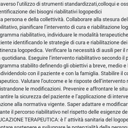
raverso l’utilizzo di strumenti standardizzati,colloqui e os
dentificazione dei bisogni riabilitativi logopedici
la persona e della collettività. Collaborare alla stesura de
bilitativo, pianificare l’intervento di cura e riabilitazione lo
gramma riabilitativo, individuare le modalità terapeutich
iente identificando le strategie di cura e riabilitazione dei 
tinenza logopedica. Verificare la necessità di ausili per i
a quotidiana. Eseguire l’intervento riabilitativo secondo il
gramma stabilito definendo gli obiettivi a breve, medio e
dividendolo con il paziente e con la famiglia. Stabilire il c
apeutico. Valutare l’outcome e le risposte dell’intervento r
istrandone le modificazioni. Prevenire e affrontare le situa
antire la sicurezza del paziente e l’applicazione di intervent
azione alla normativa vigente. Saper adattare e modificar
ante il percorso riabilitativo nel rispetto delle esigenze de
CAZIONE TERAPEUTICA: è l’ attività sanitaria del logope
entare,sostenere e sviluppare le potenzialità della per