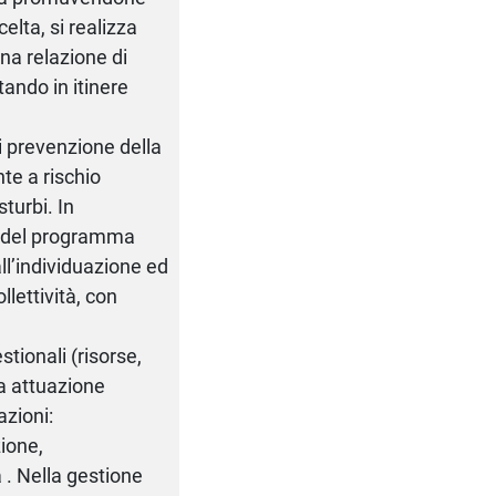
elta, si realizza
na relazione di
tando in itinere
i prevenzione della
nte a rischio
turbi. In
e del programma
all’individuazione ed
llettività, con
ionali (risorse,
ta attuazione
azioni:
zione,
 . Nella gestione