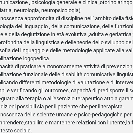
unicazione , psicologia generale e clinica ,otorinolaringoi
iatria, neurologia, neuropsicologia);
onoscenza approfondita di discipline nell’ ambito della fisi
ologia del linguaggio , della comunicazione, delle funzioni
e e della deglutizione in età evolutiva ,adulta e geriatric
rofondita della linguistica e delle teorie dello sviluppo del
osofia del linguaggio e delle metodologie applicate alla va
bilitazione logopedica
pacità di praticare autonomamente attività di prevenzione
bilitazione funzionale delle disabilità comunicative,linguis
licando differenti metodologie di valutazione e di interven
pi e verificando gli outcomes, capacità di predisporre il se
guato alla terapia o all’esercizio terapeutico atto a garant
dizioni possibili sia per il paziente che per il terapista.
onoscenza delle scienze umane e psico-pedagogiche per
prendere,stabilire e mantenere relazioni con l’utente,la f
testo sociale.