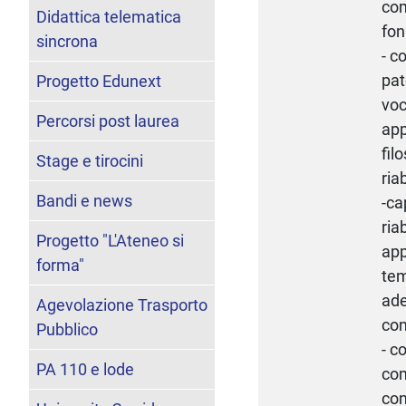
com
Didattica telematica
fon
sincrona
- c
pat
Progetto Edunext
voc
Percorsi post laurea
app
fil
Stage e tirocini
ria
Bandi e news
-ca
ria
Progetto "L'Ateneo si
app
forma"
tem
ade
Agevolazione Trasporto
con
Pubblico
- c
PA 110 e lode
com
con