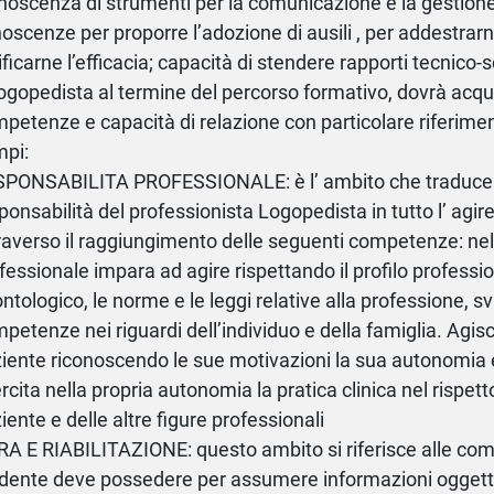
noscenza di strumenti per la comunicazione e la gestione
oscenze per proporre l’adozione di ausili , per addestrarn
ificarne l’efficacia; capacità di stendere rapporti tecnico-sc
Logopedista al termine del percorso formativo, dovrà acqu
petenze e capacità di relazione con particolare riferime
pi:
PONSABILITA PROFESSIONALE: è l’ ambito che traduce l
ponsabilità del professionista Logopedista in tutto l’ agir
raverso il raggiungimento delle seguenti competenze: ne
fessionale impara ad agire rispettando il profilo professio
ntologico, le norme e le leggi relative alla professione, sv
petenze nei riguardi dell’individuo e della famiglia. Agisc
iente riconoscendo le sue motivazioni la sua autonomia e 
rcita nella propria autonomia la pratica clinica nel rispetto
iente e delle altre figure professionali
A E RIABILITAZIONE: questo ambito si riferisce alle co
dente deve possedere per assumere informazioni oggett