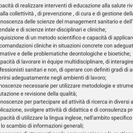
pacità di realizzare interventi di educazione alla salute riv
 alla collettività , di prevenzione , di cura e di gestione della
onoscenza delle scienze del management sanitario e dell
endale e di scienze inter-disciplinari e cliniche;
cquisizione di un metodo scientifico e capacità di applicar
comandazioni cliniche in situazioni concrete con adegua
mative e delle problematiche deontologiche e bioetiche;
apacità di lavorare in équipe multidisciplinare, di interagire
fessionisti sanitari e non, di operare con definiti gradi di
erirsi adeguatamente negli ambienti di lavoro;
noscenze necessarie per utilizzare metodologie e strument
utazione e revisione della qualità;
onoscenze per partecipare ad attività di ricerca in diversi 
licazione, svolgere attività di didattica e di consulenza p
apacità di utilizzare la lingua inglese, nell'ambito specifi
 lo scambio di informazioni generali;