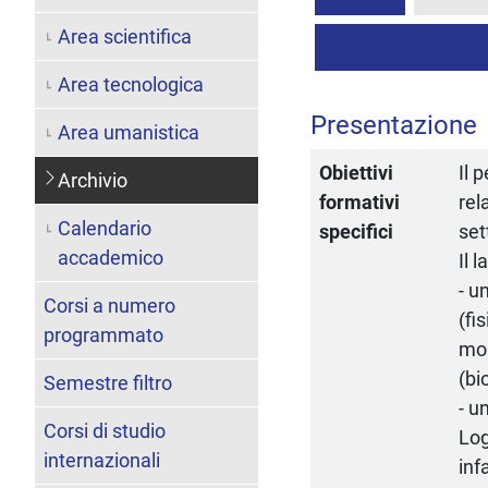
Area scientifica
Area tecnologica
Presentazione
Area umanistica
Obiettivi
Il 
Archivio
formativi
rel
Calendario
specifici
set
accademico
Il 
- u
Corsi a numero
(fi
programmato
mol
(bi
Semestre filtro
- u
Corsi di studio
Log
internazionali
inf