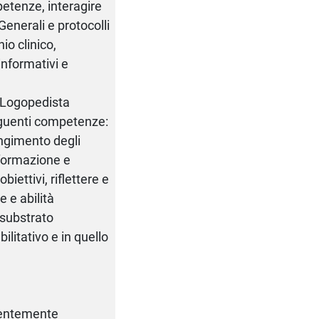
petenze, interagire
Generali e protocolli
io clinico,
 informativi e
 Logopedista
eguenti competenze:
iungimento degli
 formazione e
iettivi, riflettere e
 e abilità
substrato
ilitativo e in quello
valentemente