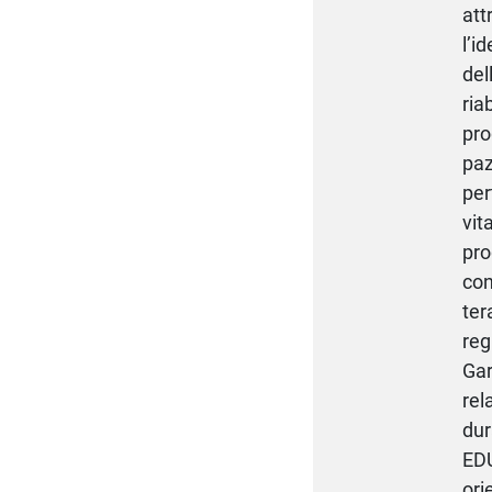
att
l’i
del
ria
pro
paz
per
vit
pro
con
ter
reg
Gar
rel
dur
EDU
ori