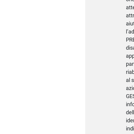
att
att
aiu
l’a
PRE
dis
app
par
ria
al 
azi
GES
inf
del
ide
ind