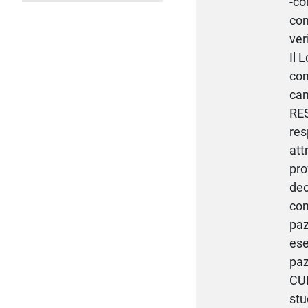
-co
con
ver
Il 
com
cam
RES
res
att
pro
deo
com
paz
ese
paz
CUR
stu