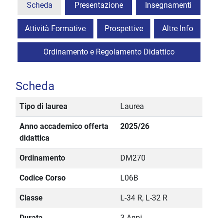
Scheda
Presentazione
Insegnamenti
Attività Formative
Prospettive
Altre Info
Ordinamento e Regolamento Didattico
Scheda
Tipo di laurea
Laurea
Anno accademico offerta
2025/26
didattica
Ordinamento
DM270
Codice Corso
L06B
Classe
L-34 R, L-32 R
Durata
3 Anni