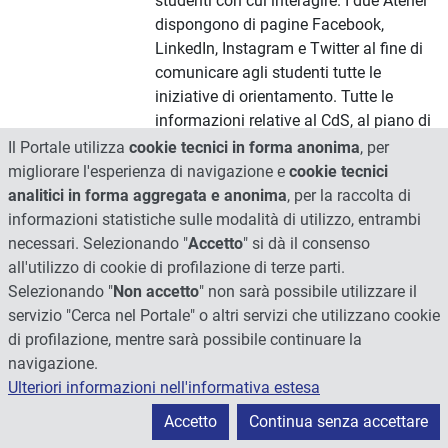
studenti con cui interagire. I due Atenei
dispongono di pagine Facebook,
LinkedIn, Instagram e Twitter al fine di
comunicare agli studenti tutte le
iniziative di orientamento. Tutte le
informazioni relative al CdS, al piano di
studi, ai programmi degli
Il Portale utilizza
cookie tecnici in forma anonima
, per
insegnamenti, alle finalità del corso,
migliorare l'esperienza di navigazione e
cookie tecnici
agli sbocchi occupazionali ed altro,
analitici in forma aggregata e anonima
, per la raccolta di
saranno reperibili nei siti dei due
informazioni statistiche sulle modalità di utilizzo, entrambi
dipartimenti, assieme alle altre lauree
necessari. Selezionando "
Accetto
" si dà il consenso
magistrali. UnistraPg ha inoltre ha
all'utilizzo di cookie di profilazione di terze parti.
aperto uno spazio web “Straorientati”
Selezionando "
Non accetto
" non sarà possibile utilizzare il
specifico per l'orientamento in itinere.
servizio "Cerca nel Portale" o altri servizi che utilizzano cookie
Vedi link: http://dsa3.unipg.it/it/corsi-
di profilazione, mentre sarà possibile continuare la
di-laurea-magistrali;
navigazione.
https://www.unistrapg.it/it/conoscere-
Ulteriori informazioni nell'informativa estesa
l-ateneo/organi-e-
Accetto
Continua senza accettare
strutture/dipartimento-di-lingua-