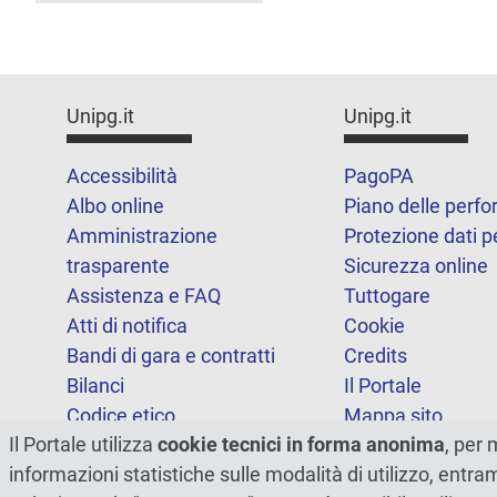
Unipg.it
Unipg.it
Accessibilità
PagoPA
Albo online
Piano delle perf
Amministrazione
Protezione dati p
trasparente
Sicurezza online
Assistenza e FAQ
Tuttogare
Atti di notifica
Cookie
Bandi di gara e contratti
Credits
Bilanci
Il Portale
Codice etico
Mappa sito
Il Portale utilizza
cookie tecnici in forma anonima
, per 
FOIA
Statistiche
informazioni statistiche sulle modalità di utilizzo, entr
Note legali
Dichiarazione di