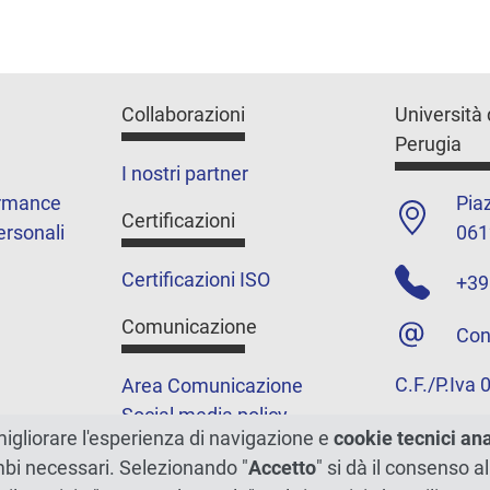
Collaborazioni
Università 
Perugia
I nostri partner
ormance
Piaz
Certificazioni
ersonali
061
Certificazioni ISO
+39
Comunicazione
Con
C.F./P.Iva
Area Comunicazione
Social media policy
migliorare l'esperienza di navigazione e
cookie tecnici an
Podcast
ambi necessari. Selezionando "
Accetto
" si dà il consenso al
Merchandising e shop