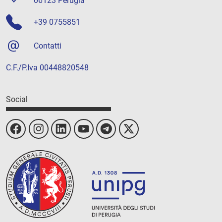
06123 Perugia
+39 0755851
Contatti
C.F./P.Iva 00448820548
Social