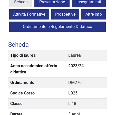
Scheda
Presentazione
Insegnamenti
Attività Formative
Prospettive
Altre Info
Ordinamento e Regolamento Didattico
Scheda
Tipo di laurea
Laurea
Anno accademico offerta
2023/24
didattica
Ordinamento
DM270
Codice Corso
L025
Classe
L-18
Durata
3 Anni