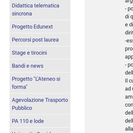
arg
Didattica telematica
- p
sincrona
di 
e d
Progetto Edunext
diri
Percorsi post laurea
-es
pro
Stage e tirocini
app
- p
Bandi e news
del
Progetto "L'Ateneo si
Il 
forma"
ad 
amm
Agevolazione Trasporto
com
Pubblico
del
del
PA 110 e lode
all