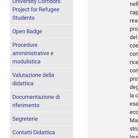
University Corridors
nel
Project for Refugee
cap
Students
rea
pro
Open Badge
del
Procedure
coe
amministrative e
con
modulistica
ric
con
Valutazione della
pro
didattica
deg
la 
Documentazione di
esa
riferimento
eco
Segreterie
Mag
str
Contatti Didattica
lau