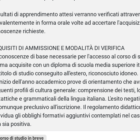
isultati di apprendimento attesi verranno verificati attrave
valentemente in forma orale volte ad accertare l'acquisiz
oscenze richieste.
QUISITI DI AMMISSIONE E MODALITÀ DI VERIFICA
conoscenze di base necessarie per l'accesso al corso di s
ma acquisite con un diploma di scuola media superiore it
titolo di studio conseguito all'estero, riconosciuto idoneo
'inizio dell'anno accademico prove di orientamento che av
uenti profili di cultura generale: comprensione dei testi,
tattiche e grammaticali della lingua italiana. L'esito nega
omunque preclusivo all'iscrizione. Il regolamento didattic
ividua gli obblighi formativi aggiuntivi contemplati nel caso
 sia positiva.
corso di studio in breve