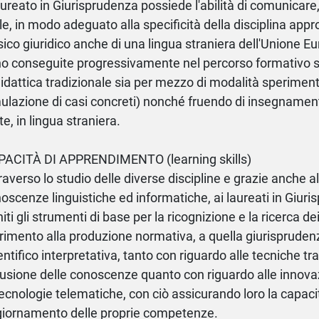
laureato in Giurisprudenza possiede l'abilità di comunicare,
le, in modo adeguato alla specificità della disciplina appr
sico giuridico anche di una lingua straniera dell'Unione Eur
o conseguite progressivamente nel percorso formativo s
didattica tradizionale sia per mezzo di modalità sperimental
ulazione di casi concreti) nonché fruendo di insegnamenti,
te, in lingua straniera.
ACITÀ DI APPRENDIMENTO (learning skills)
raverso lo studio delle diverse discipline e grazie anche al
oscenze linguistiche ed informatiche, ai laureati in Giu
niti gli strumenti di base per la ricognizione e la ricerca de
erimento alla produzione normativa, a quella giurisprudenz
entifico interpretativa, tanto con riguardo alle tecniche tra
fusione delle conoscenze quanto con riguardo alle innova
tecnologie telematiche, con ciò assicurando loro la capaci
iornamento delle proprie competenze.