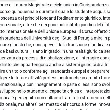
Corso di Laurea Magistrale a ciclo unico in Giurisprudenza s
corso quinquennale durante il quale lo studente acquisi
oscenza dei principi fondanti l'ordinamento giuridico, int
ernazionale, oltre che dei principali istituti giuridici del diri
itto internazionale e dell'Unione Europea. Il Corso offerto
risprudenza dell'Università degli Studi di Perugia mira in 
mare giuristi che, consapevoli della tradizione giuridica e
ide basi culturali, siano in grado, in una realtà giuridica s
luenzata da processi di globalizzazione, di interagire con g
 diritto che appartengono anche a sistemi giuridici di altri 
rire un titolo conforme agli standards europei e preparare 
lgere le future attività professionali anche in ambito tra
ernazionale, alcuni insegnamenti o parte di essi sono svolt
sviluppo nello studente di capacità critica di interpretazio
istica è perseguita non soltanto tramite lo strumento dell
dizionale, ma altresì per mezzo del ricorso a forme innovat