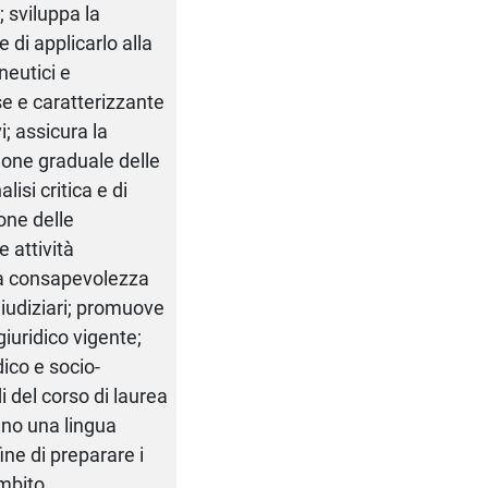
 sviluppa la
ne di applicarlo alla
neutici e
se e caratterizzante
i; assicura la
zione graduale delle
isi critica e di
one delle
 attività
lla consapevolezza
 giudiziari; promuove
giuridico vigente;
ico e socio-
 del corso di laurea
eno una lingua
ine di preparare i
ambito