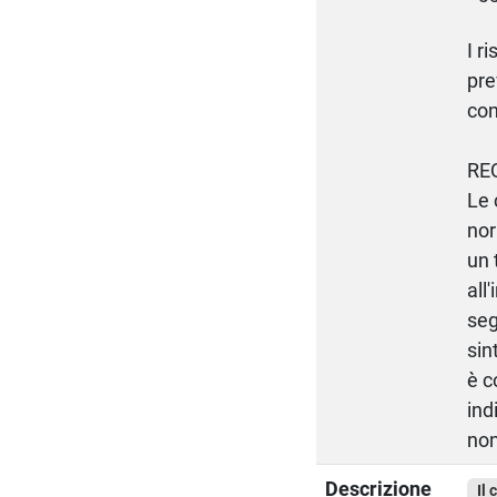
I r
pre
con
RE
Le 
nor
un 
all
seg
sin
è c
ind
non
Descrizione
Il 