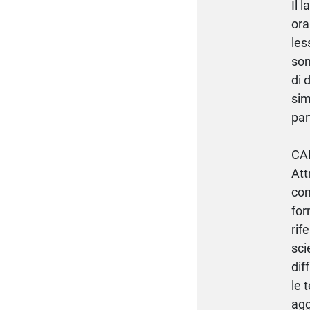
Il 
ora
les
son
di 
sim
par
CAP
Att
con
for
rif
sci
dif
le 
agg