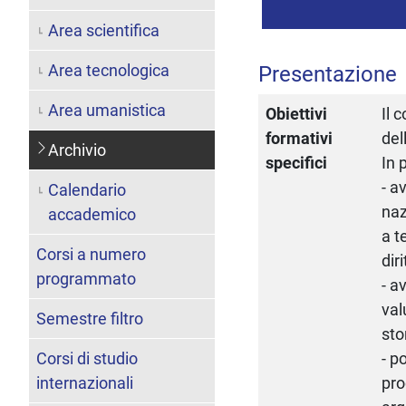
Area scientifica
Area tecnologica
Presentazione
Area umanistica
Obiettivi
Il 
formativi
del
Archivio
specifici
In 
- a
Calendario
naz
accademico
a t
Corsi a numero
dir
programmato
- a
val
Semestre filtro
sto
Corsi di studio
- p
internazionali
pro