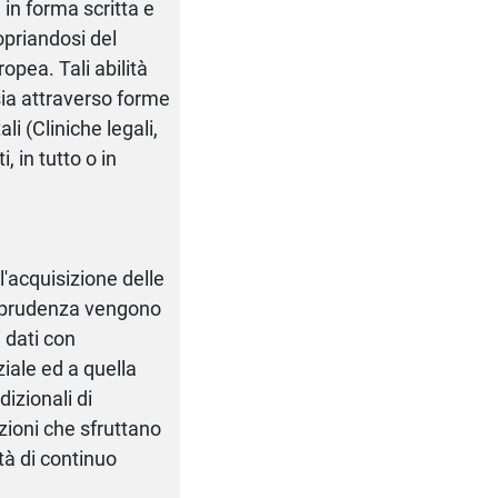
 in forma scritta e
opriandosi del
opea. Tali abilità
ia attraverso forme
i (Cliniche legali,
 in tutto o in
l'acquisizione delle
risprudenza vengono
i dati con
iale ed a quella
dizionali di
zioni che sfruttano
tà di continuo