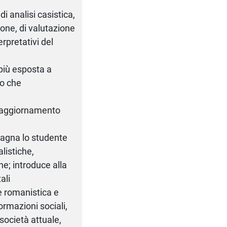
i analisi casistica,
ione, di valutazione
rpretativi del
 più esposta a
to che
l'aggiornamento
pagna lo studente
listiche,
he; introduce alla
ali
ne romanistica e
 formazioni sociali,
 società attuale,