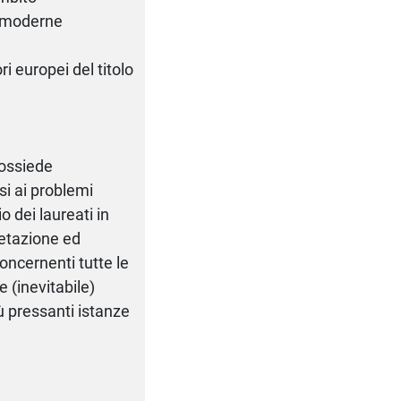
e moderne
ri europei del titolo
possiede
si ai problemi
io dei laureati in
retazione ed
concernenti tutte le
e (inevitabile)
ù pressanti istanze