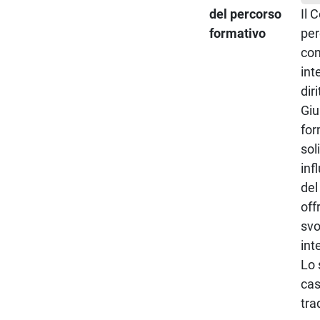
del percorso
Il 
formativo
per
con
int
dir
Giu
for
sol
inf
del
off
svo
int
Lo 
cas
tra