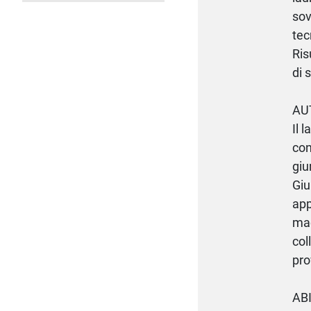
sov
tec
Ris
di 
AU
Il 
con
giu
Giu
app
mac
col
pro
ABI