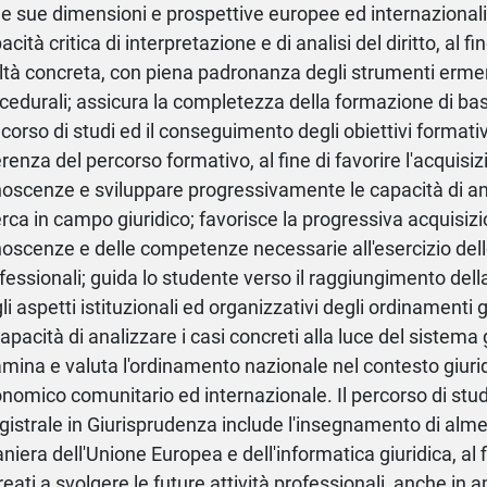
le sue dimensioni e prospettive europee ed internazionali;
acità critica di interpretazione e di analisi del diritto, al fi
ltà concreta, con piena padronanza degli strumenti erme
cedurali; assicura la completezza della formazione di ba
 corso di studi ed il conseguimento degli obiettivi formativ
renza del percorso formativo, al fine di favorire l'acquisi
oscenze e sviluppare progressivamente le capacità di anal
erca in campo giuridico; favorisce la progressiva acquisizi
oscenze e delle competenze necessarie all'esercizio delle
fessionali; guida lo studente verso il raggiungimento de
li aspetti istituzionali ed organizzativi degli ordinamenti
capacità di analizzare i casi concreti alla luce del sistema 
mina e valuta l'ordinamento nazionale nel contesto giurid
nomico comunitario ed internazionale. Il percorso di studi
istrale in Giurisprudenza include l'insegnamento di alm
aniera dell'Unione Europea e dell'informatica giuridica, al f
reati a svolgere le future attività professionali, anche in 