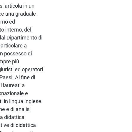
i articola in un
sce una graduale
erno ed
tto interno, del
 dal Dipartimento di
particolare a
 in possesso di
empre più
iuristi ed operatori
Paesi. Al fine di
i laureati a
nsnazionale e
i in lingua inglese.
ne e di analisi
a didattica
ive di didattica