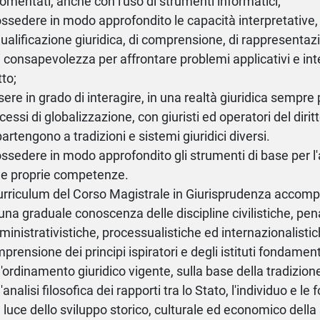
omentati, anche con l'uso di strumenti informatici;
ossedere in modo approfondito le capacità interpretative, d
qualificazione giuridica, di comprensione, di rappresentaz
i consapevolezza per affrontare problemi applicativi e inte
tto;
sere in grado di interagire, in una realtà giuridica sempre
cessi di globalizzazione, con giuristi ed operatori del dirit
artengono a tradizioni e sistemi giuridici diversi.
ossedere in modo approfondito gli strumenti di base per 
le proprie competenze.
curriculum del Corso Magistrale in Giurisprudenza accom
una graduale conoscenza delle discipline civilistiche, pena
inistrativistiche, processualistiche ed internazionalistic
prensione dei principi ispiratori e degli istituti fondament
l'ordinamento giuridico vigente, sulla base della tradizio
l'analisi filosofica dei rapporti tra lo Stato, l'individuo e le
a luce dello sviluppo storico, culturale ed economico della