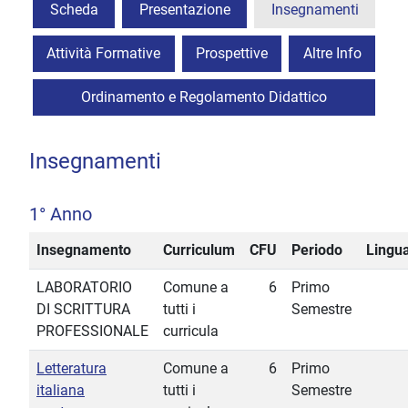
Scheda
Presentazione
Insegnamenti
Attività Formative
Prospettive
Altre Info
Ordinamento e Regolamento Didattico
Insegnamenti
1° Anno
Insegnamento
Curriculum
CFU
Periodo
Lingu
LABORATORIO
Comune a
6
Primo
DI SCRITTURA
tutti i
Semestre
PROFESSIONALE
curricula
Letteratura
Comune a
6
Primo
italiana
tutti i
Semestre