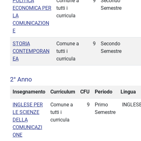
POLITICA
Comune a
9
Secondo
ECONOMICA PER
tutti i
Semestre
LA
curricula
COMUNICAZION
E
STORIA
Comune a
9
Secondo
CONTEMPORAN
tutti i
Semestre
EA
curricula
2° Anno
Insegnamento
Curriculum
CFU
Periodo
Lingua
INGLESE PER
Comune a
9
Primo
INGLES
LE SCIENZE
tutti i
Semestre
DELLA
curricula
COMUNICAZI
ONE