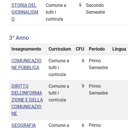
STORIA DEL
Comune a
9
Secondo
GIORNALISM
tutti i
Semestre
O
curricula
3° Anno
Insegnamento
Curriculum
CFU
Periodo
Lingua
COMUNICAZIO
Comune a
6
Primo
NE PUBBLICA
tutti i
Semestre
curricula
DIRITTO
Comune a
9
Primo
DELL'INFORMA
tutti i
Semestre
ZIONE E DELLA
curricula
COMUNICAZIO
NE
GEOGRAFIA
Comune a
6
Primo