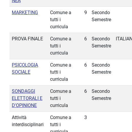
NEA
MARKETING
Comune a
9
Secondo
tutti i
Semestre
curricula
PROVA FINALE
Comune a
6
Secondo
ITALIA
tutti i
Semestre
curricula
PSICOLOGIA
Comune a
6
Secondo
SOCIALE
tutti i
Semestre
curricula
SONDAGGI
Comune a
6
Secondo
ELETTORALI E
tutti i
Semestre
D'OPINIONE
curricula
Attività
Comune a
3
interdisciplinari
tutti i
curricula