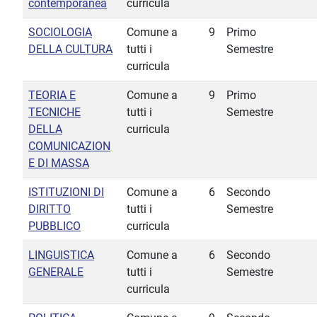
contemporanea
curricula
SOCIOLOGIA
Comune a
9
Primo
DELLA CULTURA
tutti i
Semestre
curricula
TEORIA E
Comune a
9
Primo
TECNICHE
tutti i
Semestre
DELLA
curricula
COMUNICAZION
E DI MASSA
ISTITUZIONI DI
Comune a
6
Secondo
DIRITTO
tutti i
Semestre
PUBBLICO
curricula
LINGUISTICA
Comune a
6
Secondo
GENERALE
tutti i
Semestre
curricula