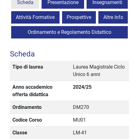
Scheda
Presentazione
Insegnamenti
Attività Formative
Prospettive
Altre Info
Ordinamento e Regolamento Didattico
Scheda
Tipo di laurea
Laurea Magistrale Ciclo
Unico 6 anni
Anno accademico
2024/25
offerta didattica
Ordinamento
DM270
Codice Corso
MU01
Classe
LM-41