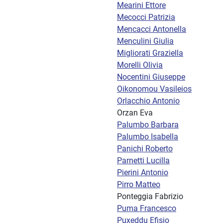
Mearini Ettore
Mecocci Patrizia
Mencacci Antonella
Menculini Giulia
Migliorati Graziella
Morelli Olivia
Nocentini Giuseppe
Oikonomou Vasileios
Orlacchio Antonio
Orzan Eva
Palumbo Barbara
Palumbo Isabella
Panichi Roberto
Parnetti Lucilla
Pierini Antonio
Pirro Matteo
Ponteggia Fabrizio
Puma Francesco
Puxeddu Efisio