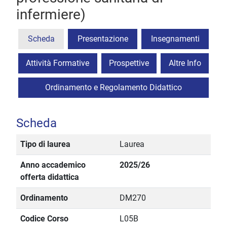
infermiere)
Scheda
Presentazione
Insegnamenti
Attività Formative
Prospettive
Altre Info
Ordinamento e Regolamento Didattico
Scheda
Tipo di laurea
Laurea
Anno accademico
2025/26
offerta didattica
Ordinamento
DM270
Codice Corso
L05B