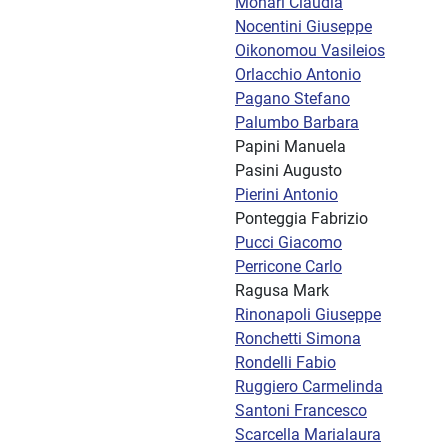
Monari Claudia
Nocentini Giuseppe
Oikonomou Vasileios
Orlacchio Antonio
Pagano Stefano
Palumbo Barbara
Papini Manuela
Pasini Augusto
Pierini Antonio
Ponteggia Fabrizio
Pucci Giacomo
Perricone Carlo
Ragusa Mark
Rinonapoli Giuseppe
Ronchetti Simona
Rondelli Fabio
Ruggiero Carmelinda
Santoni Francesco
Scarcella Marialaura