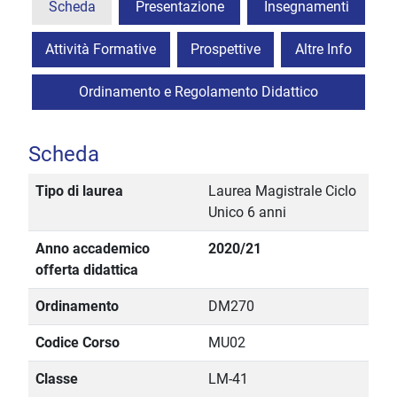
Scheda
Presentazione
Insegnamenti
Attività Formative
Prospettive
Altre Info
Ordinamento e Regolamento Didattico
Scheda
Tipo di laurea
Laurea Magistrale Ciclo
Unico 6 anni
Anno accademico
2020/21
offerta didattica
Ordinamento
DM270
Codice Corso
MU02
Classe
LM-41