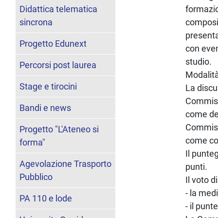
Didattica telematica
formazion
sincrona
composiz
presenta
Progetto Edunext
con even
studio.
Percorsi post laurea
Modalità
Stage e tirocini
La discu
Commiss
Bandi e news
come def
Commissi
Progetto "L'Ateneo si
come con
forma"
Il punte
Agevolazione Trasporto
punti.
Pubblico
Il voto 
- la med
PA 110 e lode
- il pun