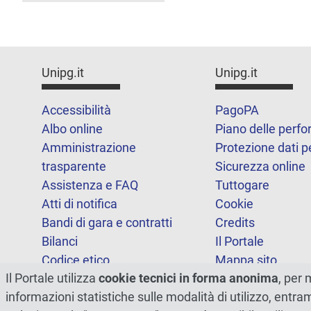
Unipg.it
Unipg.it
Accessibilità
PagoPA
Albo online
Piano delle perf
Amministrazione
Protezione dati p
trasparente
Sicurezza online
Assistenza e FAQ
Tuttogare
Atti di notifica
Cookie
Bandi di gara e contratti
Credits
Bilanci
Il Portale
Codice etico
Mappa sito
Il Portale utilizza
cookie tecnici in forma anonima
, per 
FOIA
Statistiche
informazioni statistiche sulle modalità di utilizzo, entr
Note legali
Dichiarazione di