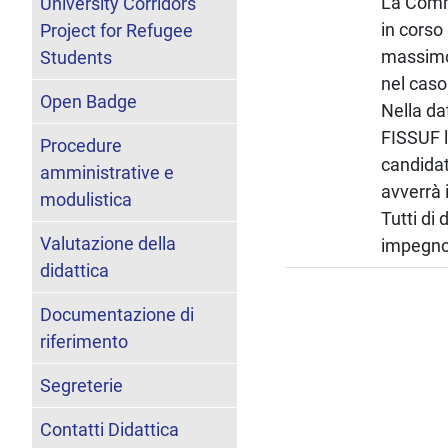
La Commi
University Corridors
in corso
Project for Refugee
massimo 
Students
nel caso
Open Badge
Nella da
FISSUF l
Procedure
candidat
amministrative e
avverrà 
modulistica
Tutti di 
Valutazione della
impegno
didattica
Documentazione di
riferimento
Segreterie
Contatti Didattica