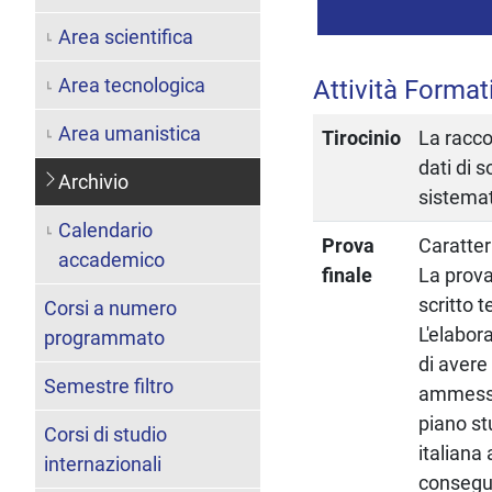
Area scientifica
Area tecnologica
Attività Format
Area umanistica
Tirocinio
La racco
dati di 
Archivio
sistemat
Calendario
Prova
Caratter
accademico
finale
La prova
scritto 
Corsi a numero
L'elabor
programmato
di avere
Semestre filtro
ammessi 
piano st
Corsi di studio
italiana
internazionali
consegui