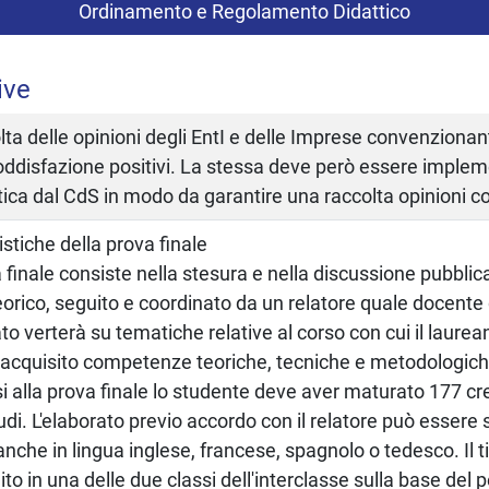
Ordinamento e Regolamento Didattico
ive
lta delle opinioni degli EntI e delle Imprese convenzionan
soddisfazione positivi. La stessa deve però essere imple
ica dal CdS in modo da garantire una raccolta opinioni c
istiche della prova finale
 finale consiste nella stesura e nella discussione pubblic
teorico, seguito e coordinato da un relatore quale docente 
ato verterà su tematiche relative al corso con cui il laure
 acquisito competenze teoriche, tecniche e metodologich
alla prova finale lo studente deve aver maturato 177 cred
udi. L'elaborato previo accordo con il relatore può essere s
 anche in lingua inglese, francese, spagnolo o tedesco. Il t
to in una delle due classi dell'interclasse sulla base del 