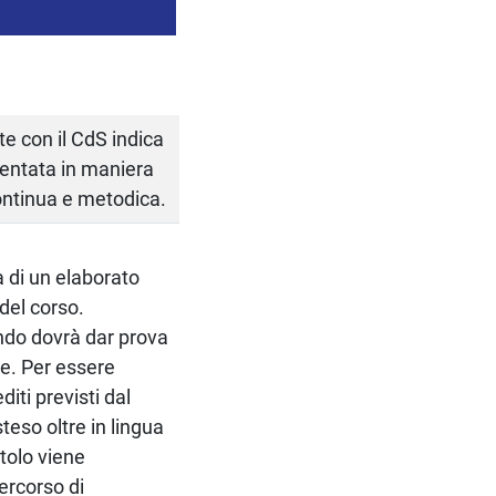
te con il CdS indica
mentata in maniera
ontinua e metodica.
a di un elaborato
del corso.
ando dovrà dar prova
e. Per essere
iti previsti dal
teso oltre in lingua
itolo viene
percorso di