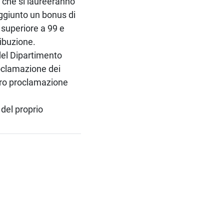
 che si laureeranno
aggiunto un bonus di
 superiore a 99 e
ribuzione.
 del Dipartimento
roclamazione dei
loro proclamazione
 del proprio