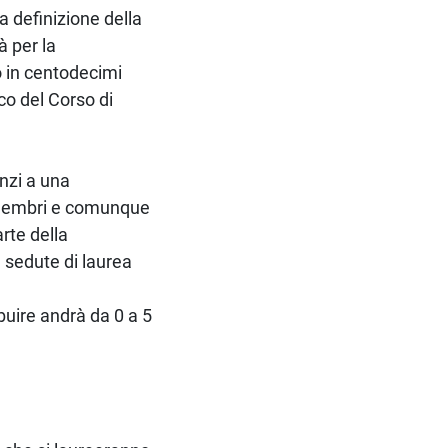
la definizione della
à per la
o in centodecimi
co del Corso di
anzi a una
membri e comunque
rte della
 sedute di laurea
buire andrà da 0 a 5