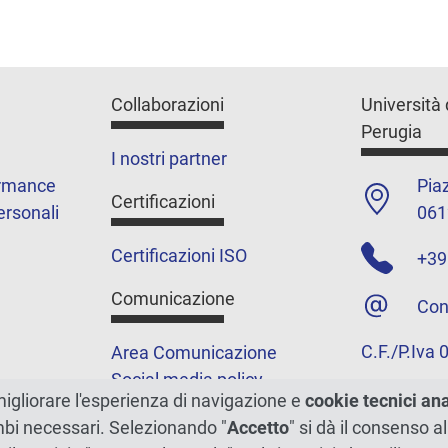
Collaborazioni
Università 
Perugia
I nostri partner
ormance
Piaz
Certificazioni
ersonali
061
Certificazioni ISO
+39
Comunicazione
Con
C.F./P.Iva
Area Comunicazione
Social media policy
migliorare l'esperienza di navigazione e
cookie tecnici an
Podcast
ambi necessari. Selezionando "
Accetto
" si dà il consenso al
Merchandising e shop