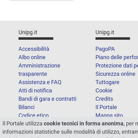
Unipg.it
Unipg.it
Accessibilità
PagoPA
Albo online
Piano delle perf
Amministrazione
Protezione dati p
trasparente
Sicurezza online
Assistenza e FAQ
Tuttogare
Atti di notifica
Cookie
Bandi di gara e contratti
Credits
Bilanci
Il Portale
Codice etico
Mappa sito
Il Portale utilizza
cookie tecnici in forma anonima
, per 
FOIA
Statistiche
informazioni statistiche sulle modalità di utilizzo, entr
Note legali
Dichiarazione di