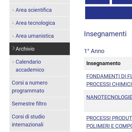
Area scientifica
Area tecnologica
Insegnamenti
Area umanistica
Archivio
1° Anno
Calendario
Insegnamento
accademico
FONDAMENTI DI F
Corsi a numero
PROCESSI CHIMIC
programmato
NANOTECNOLOGIE 
Semestre filtro
Corsi di studio
PROCESSI PRODUTT
internazionali
POLIMERI E COMPO