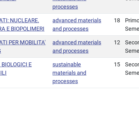
processes
ATI: NUCLEARE,
advanced materials
18
Prim
A E BIOPOLIMERI
and processes
Seme
TI PER MOBILITA'
advanced materials
12
Seco
G
and processes
Seme
 BIOLOGICI E
sustainable
15
Seco
ILI
materials and
Seme
processes