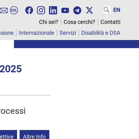
EN
Chi sei?
Cosa cerchi?
Contatti
ssione
Internazionale
Servizi
Disabilità e DSA
 2025
rocessi
ettive
Altre Info