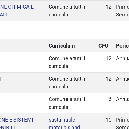
NE CHIMICA E
Comune a tutti i
12
Prim
ALI
curricula
Seme
Curriculum
CFU
Peri
Comune a tutti i
12
Annu
curricula
I
Comune a tutti i
12
Annu
curricula
Comune a tutti i
6
Annu
curricula
NE E SISTEMI
sustainable
15
Prim
NIBILI
materials and
Seme