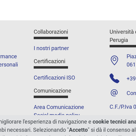
Collaborazioni
Università 
Perugia
I nostri partner
ormance
Piaz
Certificazioni
ersonali
061
Certificazioni ISO
+39
Comunicazione
Con
C.F./P.Iva
Area Comunicazione
Social media policy
migliorare l'esperienza di navigazione e
cookie tecnici an
Podcast
ambi necessari. Selezionando "
Accetto
" si dà il consenso al
Merchandising e shop