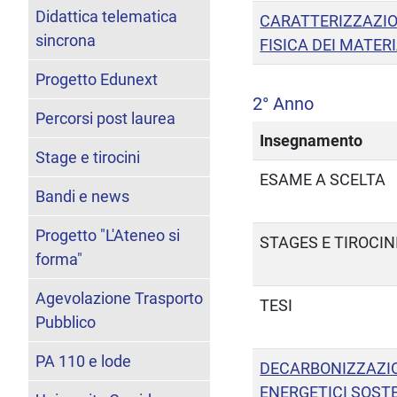
Didattica telematica
CARATTERIZZAZIO
sincrona
FISICA DEI MATERI
Progetto Edunext
2° Anno
Percorsi post laurea
Insegnamento
Stage e tirocini
ESAME A SCELTA
Bandi e news
Progetto "L'Ateneo si
STAGES E TIROCIN
forma"
Agevolazione Trasporto
TESI
Pubblico
PA 110 e lode
DECARBONIZZAZIO
ENERGETICI SOSTE