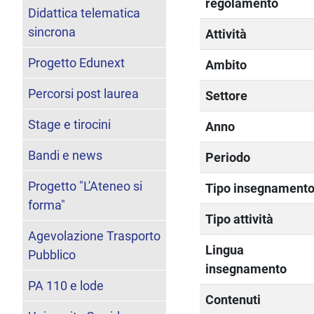
regolamento
Didattica telematica
sincrona
Attività
Progetto Edunext
Ambito
Percorsi post laurea
Settore
Stage e tirocini
Anno
Bandi e news
Periodo
Progetto "L'Ateneo si
Tipo insegnament
forma"
Tipo attività
Agevolazione Trasporto
Lingua
Pubblico
insegnamento
PA 110 e lode
Contenuti