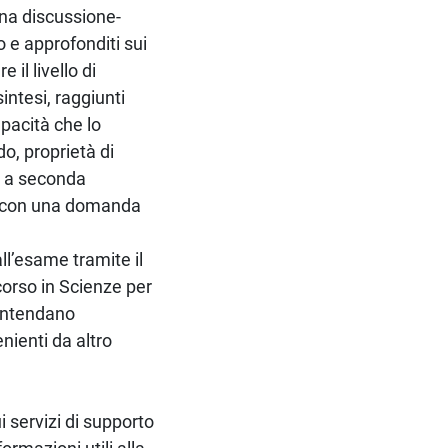
una discussione-
o e approfonditi sui
 il livello di
ntesi, raggiunti
apacità che lo
o, proprietà di
a a seconda
ta con una domanda
ll’esame tramite il
 corso in Scienze per
 intendano
ienti da altro
 servizi di supporto