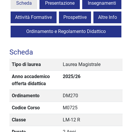
Scheda
Presentazione
Insegnamenti
Attività Formative
Prospettive
Altre Info
Ordinamento e Regolamento Didattico
Scheda
Tipo di laurea
Laurea Magistrale
Anno accademico
2025/26
offerta didattica
Ordinamento
DM270
Codice Corso
M0725
Classe
LM-12 R
Durata
2 Anni