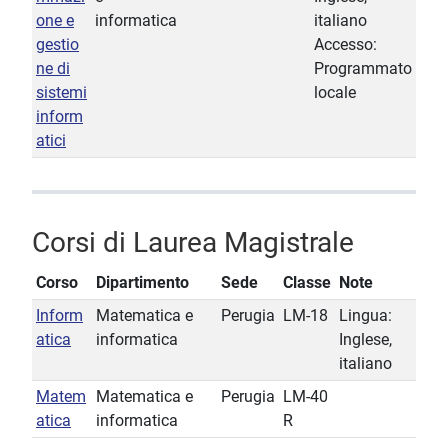
one e
informatica
italiano
gestio
Accesso:
ne di
Programmato
sistemi
locale
inform
atici
Corsi di Laurea Magistrale
Corso
Dipartimento
Sede
Classe
Note
Inform
Matematica e
Perugia
LM-18
Lingua:
atica
informatica
Inglese,
italiano
Matem
Matematica e
Perugia
LM-40
atica
informatica
R