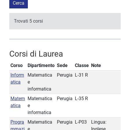
Cerca
Trovati 5 corsi
Corsi di Laurea
Corso
Dipartimento
Sede
Classe
Note
Inform
Matematica
Perugia
L-31 R
atica
e
informatica
Matem
Matematica
Perugia
L-35 R
atica
e
informatica
Progra
Matematica
Perugia
L-P03
Lingua:
mmazi
e
Inglese,