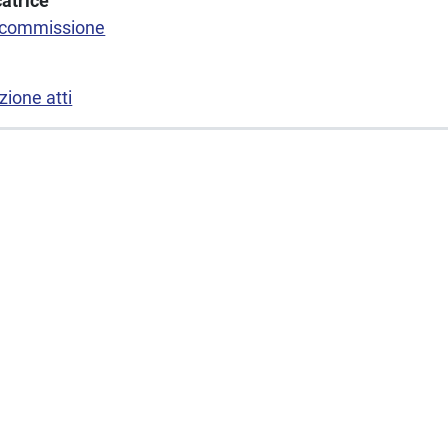
atrice
 commissione
ione atti