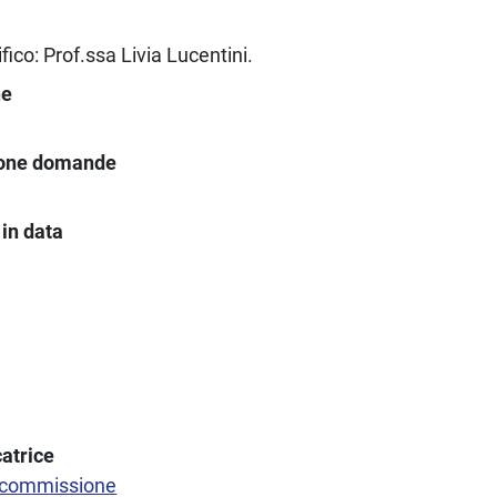
ico: Prof.ssa Livia Lucentini.
ne
ione domande
in data
atrice
 commissione