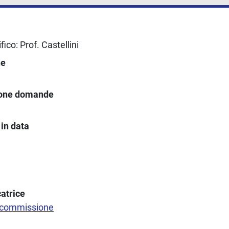
ico: Prof. Castellini
ne
ione domande
in data
atrice
 commissione