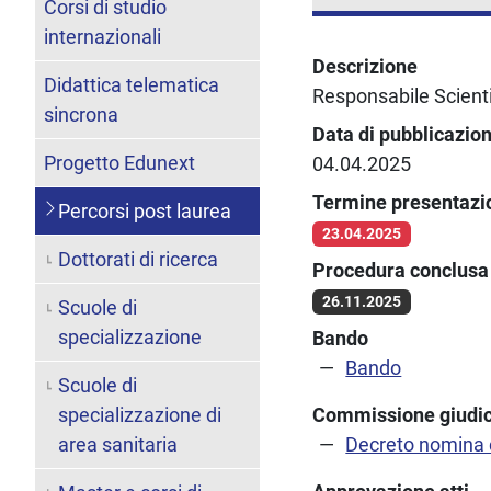
Corsi di studio
internazionali
Descrizione
Didattica telematica
Responsabile Scientif
sincrona
Data di pubblicazio
Progetto Edunext
04.04.2025
Termine presentaz
Percorsi post laurea
23.04.2025
Dottorati di ricerca
Procedura conclusa 
26.11.2025
Scuole di
specializzazione
Bando
Bando
Scuole di
specializzazione di
Commissione giudic
area sanitaria
Decreto nomina