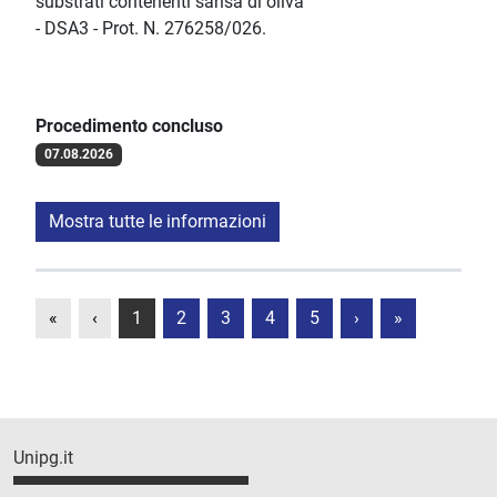
substrati contenenti sansa di oliva ”
- DSA3 - Prot. N. 276258/026.
Procedimento concluso
07.08.2026
Mostra tutte le informazioni
«
‹
1
2
3
4
5
›
»
Unipg.it